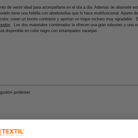
 de vestir ideal para acompañarte en el día a día. Además de ahorrarte estil
modelo tiene una hebilla con abrebotellas que lo hace multifuncional. Aparte 
lor, crean un bonito contraste y aportan un toque rockero muy agradable .
lgodón
. Los dos materiales combinados le ofrecen una gran robustez y una 
Está disponible en color negro con estampados naranjas.
lgodón-poliéster