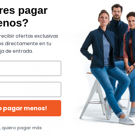
res pagar
TES
enos?
ecibir ofertas exclusivas
sorios
cinturones
uni
s directamente en tu
a de entrada.
ro pagar menos!
, quiero pagar más
W1
W1
W1