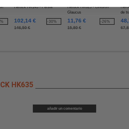
ón
Herock HK145 - Persia
Herock HK625 - Cinturón
Hero
Glaucus
de t
102,14 €
11,76 €
48,
9%
-30%
-26%
146,50 €
15,80 €
67,8
CK HK635
añadir un comentario