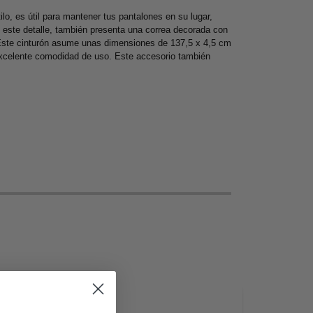
o, es útil para mantener tus pantalones en su lugar,
de este detalle, también presenta una correa decorada con
 Este cinturón asume unas dimensiones de 137,5 x 4,5 cm
excelente comodidad de uso. Este accesorio también