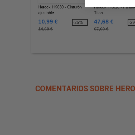
Herock HK630 - Cinturón
Herock HK010 - Pantal
ajustable
Titan
10,99 €
47,68 €
-25%
-2
14,60 €
67,60 €
COMENTARIOS SOBRE HERO