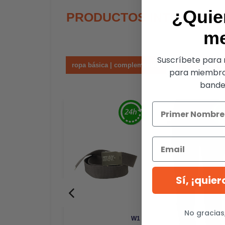
¿Quie
PRODUCTOS INTERESAN
m
Suscríbete para r
ropa básica | complementos
acce
para miembro
bandej
Sí, ¡quie
No gracias
W1