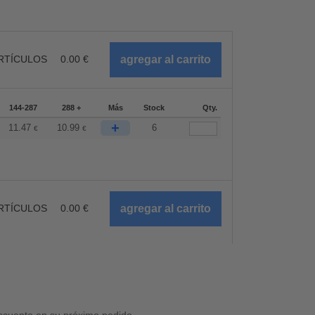
RTÍCULOS
0.00
€
144-287
288 +
Más
Stock
Qty.
+
11.47
10.99
6
€
€
RTÍCULOS
0.00
€
cuento en su próximo pedido