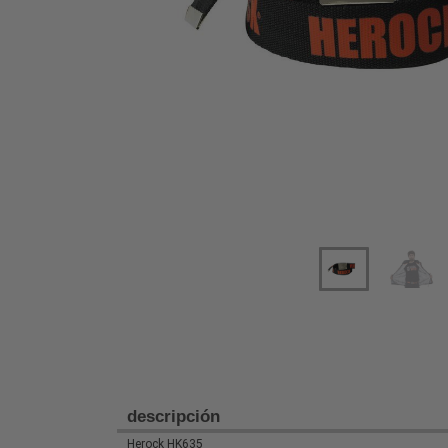
Previous
Next
descripción
Herock HK635