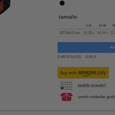
tamaño
1-11
12-35
3
137,5x4,5 cm
15.30
14.34
13
€
€
0
ARTÍCULOS
0.00
€
pedido grande?
¡envío estándar grati