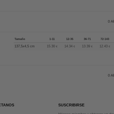
0
A
Tamaño
1-11
12-35
36-71
72-143
137,5x4,5 cm
15.30
14.34
13.39
12.43
€
€
€
€
0
A
CTANOS
SUSCRIBIRSE
Hágase miembro y obtenga un des