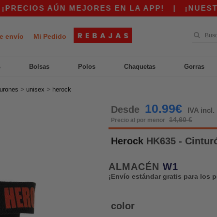
ECIOS AÚN MEJORES EN LA APP!
|
¡NUESTRA A
e envío
Mi Pedido
s
Bolsas
Polos
Chaquetas
Gorras
>
>
turones
unisex
herock
10.99€
Desde
IVA incl.
14,60 €
Precio al por menor
Herock
HK635 - Cintur
ALMACÉN
W1
¡Envío estándar gratis para los 
color