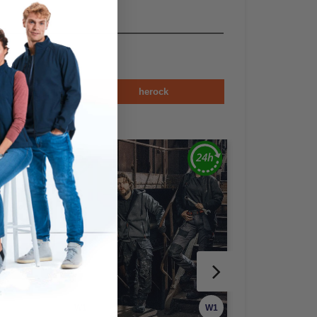
sex
herock
W1
W1