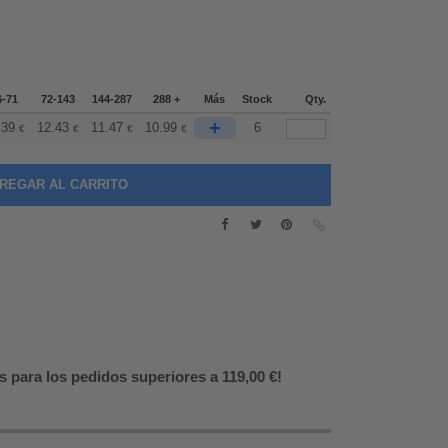
6-71
72-143
144-287
288 +
Más
Stock
Qty.
+
.39
12.43
11.47
10.99
6
€
€
€
€
s para los pedidos superiores a 119,00 €!