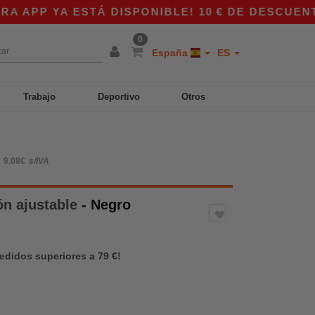
PP YA ESTÁ DISPONIBLE! 10 € DE DESCUENTO E
0
España
ES
Trabajo
Deportivo
Otros
9.08€
s/IVA
ón ajustable
- Negro
pedidos superiores a 79 €!