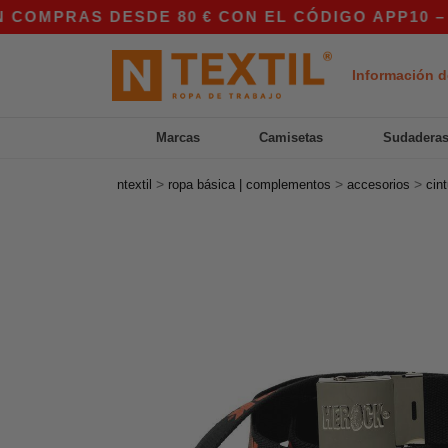
PRAS DESDE 80 € CON EL CÓDIGO APP10 – ¡PR
Información d
Marcas
Camisetas
Sudadera
>
>
>
ntextil
ropa básica | complementos
accesorios
cin