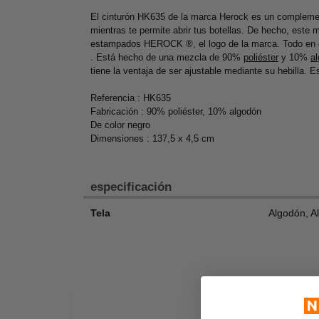
El cinturón HK635 de la marca Herock es un complemento
mientras te permite abrir tus botellas. De hecho, este 
estampados HEROCK ®, el logo de la marca. Todo en co
. Está hecho de una mezcla de 90%
poliéster
y 10%
a
tiene la ventaja de ser ajustable mediante su hebilla. 
Referencia : HK635
Fabricación : 90% poliéster, 10% algodón
De color negro
Dimensiones : 137,5 x 4,5 cm
especificación
Tela
Algodón, A