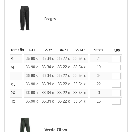
Negro
Tamaño
1-11
12-35
36-71
72-143
144-287
Stock
288 +
Qty.
Más
+
36.90
36.34
35.22
33.54
31.86
21
31.02
S
€
€
€
€
€
€
+
36.90
36.34
35.22
33.54
31.86
19
31.02
M
€
€
€
€
€
€
+
36.90
36.34
35.22
33.54
31.86
34
31.02
L
€
€
€
€
€
€
+
36.90
36.34
35.22
33.54
31.86
22
31.02
XL
€
€
€
€
€
€
+
36.90
36.34
35.22
33.54
31.86
9
31.02
2XL
€
€
€
€
€
€
+
36.90
36.34
35.22
33.54
31.86
15
31.02
3XL
€
€
€
€
€
€
Verde Oliva