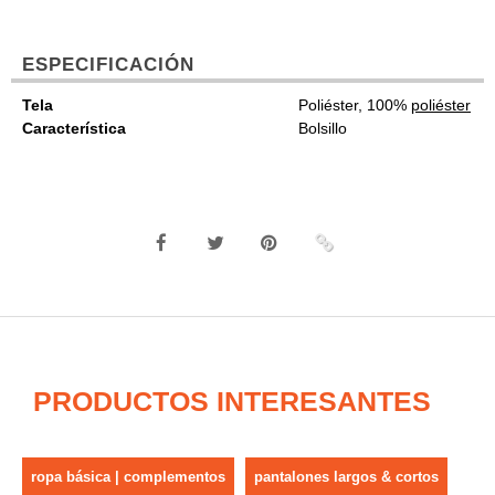
ESPECIFICACIÓN
Tela
Poliéster, 100%
poliéster
Característica
Bolsillo
PRODUCTOS INTERESANTES
ropa básica | complementos
pantalones largos & cortos