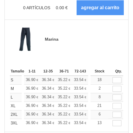
0
ARTÍCULOS
0.00
€
Marina
Tamaño
1-11
12-35
36-71
72-143
144-287
Stock
288 +
Qty.
Más
+
36.90
36.34
35.22
33.54
31.86
18
31.02
S
€
€
€
€
€
€
+
36.90
36.34
35.22
33.54
31.86
2
31.02
M
€
€
€
€
€
€
+
36.90
36.34
35.22
33.54
31.86
8
31.02
L
€
€
€
€
€
€
+
36.90
36.34
35.22
33.54
31.86
21
31.02
XL
€
€
€
€
€
€
+
36.90
36.34
35.22
33.54
31.86
6
31.02
2XL
€
€
€
€
€
€
+
36.90
36.34
35.22
33.54
31.86
13
31.02
3XL
€
€
€
€
€
€