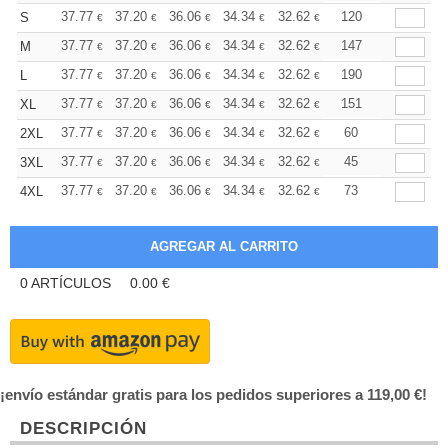
+
37.77
37.20
36.06
34.34
32.62
31.76
120
S
€
€
€
€
€
€
+
37.77
37.20
36.06
34.34
32.62
31.76
147
M
€
€
€
€
€
€
+
37.77
37.20
36.06
34.34
32.62
31.76
190
L
€
€
€
€
€
€
+
37.77
37.20
36.06
34.34
32.62
31.76
151
XL
€
€
€
€
€
€
+
37.77
37.20
36.06
34.34
32.62
31.76
60
2XL
€
€
€
€
€
€
+
37.77
37.20
36.06
34.34
32.62
31.76
45
3XL
€
€
€
€
€
€
+
37.77
37.20
36.06
34.34
32.62
31.76
73
4XL
€
€
€
€
€
€
0
ARTÍCULOS
0.00
€
¡envío estándar gratis para los pedidos superiores a 119,00 €!
DESCRIPCIÓN