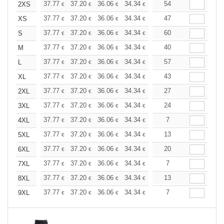
+
37.77
37.20
36.06
34.34
32.62
54
31.76
2XS
€
€
€
€
€
€
+
37.77
37.20
36.06
34.34
32.62
47
31.76
XS
€
€
€
€
€
€
+
37.77
37.20
36.06
34.34
32.62
60
31.76
S
€
€
€
€
€
€
+
37.77
37.20
36.06
34.34
32.62
40
31.76
M
€
€
€
€
€
€
+
37.77
37.20
36.06
34.34
32.62
57
31.76
L
€
€
€
€
€
€
+
37.77
37.20
36.06
34.34
32.62
43
31.76
XL
€
€
€
€
€
€
+
37.77
37.20
36.06
34.34
32.62
27
31.76
2XL
€
€
€
€
€
€
+
37.77
37.20
36.06
34.34
32.62
24
31.76
3XL
€
€
€
€
€
€
+
37.77
37.20
36.06
34.34
32.62
7
31.76
4XL
€
€
€
€
€
€
+
37.77
37.20
36.06
34.34
32.62
13
31.76
5XL
€
€
€
€
€
€
+
37.77
37.20
36.06
34.34
32.62
20
31.76
6XL
€
€
€
€
€
€
+
37.77
37.20
36.06
34.34
32.62
7
31.76
7XL
€
€
€
€
€
€
+
37.77
37.20
36.06
34.34
32.62
13
31.76
8XL
€
€
€
€
€
€
+
37.77
37.20
36.06
34.34
32.62
7
31.76
9XL
€
€
€
€
€
€