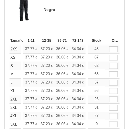
Negro
Tamaño
1-11
12-35
36-71
72-143
144-287
Stock
288 +
Qty.
Más
+
37.77
37.20
36.06
34.34
32.62
45
31.76
2XS
€
€
€
€
€
€
+
37.77
37.20
36.06
34.34
32.62
67
31.76
XS
€
€
€
€
€
€
+
37.77
37.20
36.06
34.34
32.62
62
31.76
S
€
€
€
€
€
€
+
37.77
37.20
36.06
34.34
32.62
63
31.76
M
€
€
€
€
€
€
+
37.77
37.20
36.06
34.34
32.62
57
31.76
L
€
€
€
€
€
€
+
37.77
37.20
36.06
34.34
32.62
56
31.76
XL
€
€
€
€
€
€
+
37.77
37.20
36.06
34.34
32.62
26
31.76
2XL
€
€
€
€
€
€
+
37.77
37.20
36.06
34.34
32.62
31
31.76
3XL
€
€
€
€
€
€
+
37.77
37.20
36.06
34.34
32.62
27
31.76
4XL
€
€
€
€
€
€
+
37.77
37.20
36.06
34.34
32.62
9
31.76
5XL
€
€
€
€
€
€