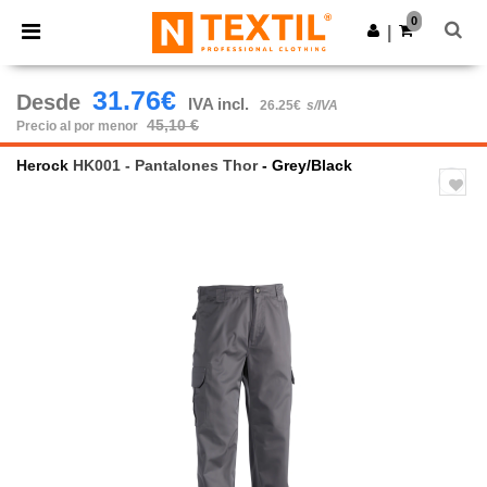
×
App de Ntextil
0
Descargar app
|
¡Mejores precios en app!
31.76€
Desde
IVA incl.
26.25€
s/IVA
45,10 €
Precio al por menor
Herock
HK001 - Pantalones Thor
- Grey/Black
Previous
Next