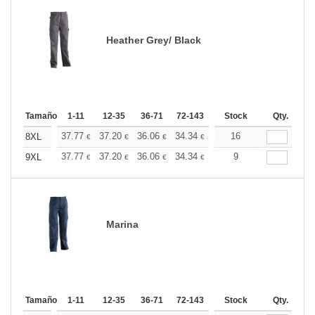
Heather Grey/ Black
Tamaño
1-11
12-35
36-71
72-143
144-287
Stock
288 +
Qty.
Más
+
37.77
37.20
36.06
34.34
32.62
16
31.76
8XL
€
€
€
€
€
€
+
37.77
37.20
36.06
34.34
32.62
9
31.76
9XL
€
€
€
€
€
€
Marina
Tamaño
1-11
12-35
36-71
72-143
144-287
Stock
288 +
Qty.
Más