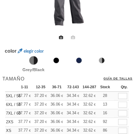
color
elegir color
Grey/Black
TAMAÑO
GUÍA DE TALLAS
1-11
12-35
36-71
72-143
144-287
Stock
288 +
Más
Qty.
+
37.77
37.20
36.06
34.34
32.62
31.76
28
5XL / 56
€
€
€
€
€
€
+
37.77
37.20
36.06
34.34
32.62
31.76
13
6XL / 58
€
€
€
€
€
€
+
37.77
37.20
36.06
34.34
32.62
31.76
16
7XL / 60
€
€
€
€
€
€
+
37.77
37.20
36.06
34.34
32.62
31.76
92
2XS
€
€
€
€
€
€
+
37.77
37.20
36.06
34.34
32.62
31.76
86
XS
€
€
€
€
€
€