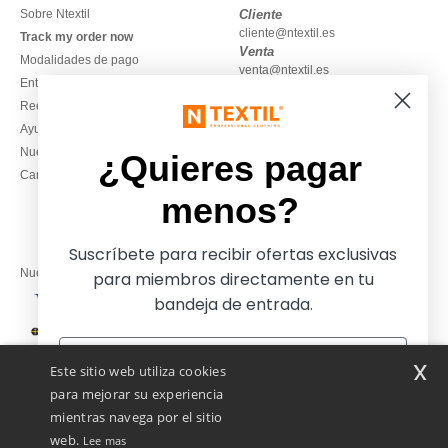
Sobre Ntextil
Cliente
cliente@ntextil.es
Track my order now
Venta
Modalidades de pago
venta@ntextil.es
Entrega
Reembolsos / devoluciones
930 410 200
Ayuda & FAQs
Lunes – jueves: 10:00–13:00 y
Nuestros compromisos
14:00–17:30
¿Quieres pagar
Camisetas locales al por mayor
Viernes: 10:00–14:00
menos?
Suscríbete para recibir ofertas exclusivas
Nuestros socios financieros
para miembros directamente en tu
bandeja de entrada.
Nuestras soluciones de envío
x
Este sitio web utiliza cookies
para mejorar su experiencia
mientras navega por el sitio
web.
Lee mas