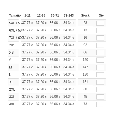
Tamaño
1-11
12-35
36-71
72-143
144-287
Stock
288 +
Qty.
Más
+
37.77
37.20
36.06
34.34
32.62
28
31.76
5XL / 56
€
€
€
€
€
€
+
37.77
37.20
36.06
34.34
32.62
13
31.76
6XL / 58
€
€
€
€
€
€
+
37.77
37.20
36.06
34.34
32.62
16
31.76
7XL / 60
€
€
€
€
€
€
+
37.77
37.20
36.06
34.34
32.62
92
31.76
2XS
€
€
€
€
€
€
+
37.77
37.20
36.06
34.34
32.62
86
31.76
XS
€
€
€
€
€
€
+
37.77
37.20
36.06
34.34
32.62
120
31.76
S
€
€
€
€
€
€
+
37.77
37.20
36.06
34.34
32.62
147
31.76
M
€
€
€
€
€
€
+
37.77
37.20
36.06
34.34
32.62
190
31.76
L
€
€
€
€
€
€
+
37.77
37.20
36.06
34.34
32.62
151
31.76
XL
€
€
€
€
€
€
+
37.77
37.20
36.06
34.34
32.62
60
31.76
2XL
€
€
€
€
€
€
+
37.77
37.20
36.06
34.34
32.62
45
31.76
3XL
€
€
€
€
€
€
+
37.77
37.20
36.06
34.34
32.62
73
31.76
4XL
€
€
€
€
€
€