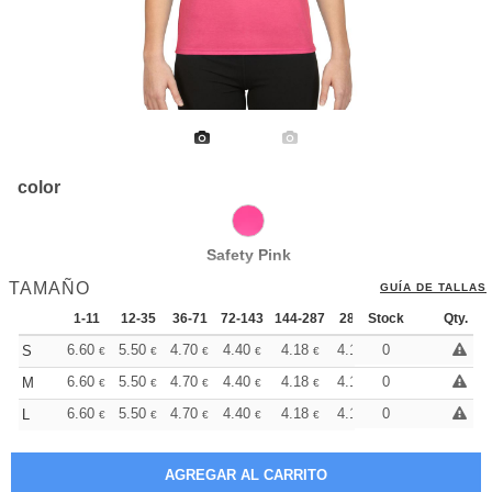
color
Safety Pink
TAMAÑO
GUÍA DE TALLAS
1-11
12-35
36-71
72-143
144-287
288 +
Stock
Más
Qty.
+
6.60
5.50
4.70
4.40
4.18
4.14
0
S
€
€
€
€
€
€
+
6.60
5.50
4.70
4.40
4.18
4.14
0
M
€
€
€
€
€
€
+
6.60
5.50
4.70
4.40
4.18
4.14
0
L
€
€
€
€
€
€