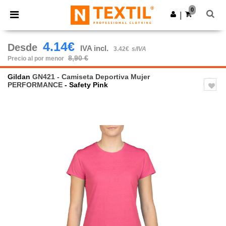
×
App de Ntextil
0
Descargar app
|
¡Mejores precios en app!
4.14€
Desde
IVA incl.
3.42€
s/IVA
8,90 €
Precio al por menor
Gildan
GN421 - Camiseta Deportiva Mujer
PERFORMANCE
- Safety Pink
Previous
Next