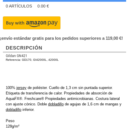
0
ARTÍCULOS
0.00
€
¡envío estándar gratis para los pedidos superiores a 119,00 €!
DESCRIPCIÓN
Gildan GN421
Referencia: GD170, GI42000L, 42000L
100%
jersey
de poliéster. Cuello de 1,3 cm sin puntada superior.
Etiqueta de transferencia de calor. Propiedades de absorción de
AquaFX®. Freshcare® Propiedades antimicrobianas. Costura lateral
con ajuste cónico. Doble
dobladillo
de agujas de 1,6 cm de mangas y
dobladillo
inferior.
Peso
128g/m²