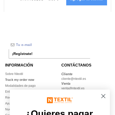
¡Regístrate!
INFORMACIÓN
CONTÁCTANOS
Sobre Ntextil
Cliente
cliente@ntextil.es
Track my order now
Venta
Modalidades de pago
venta@ntextil.es
Entrega
Reembolsos / devoluciones
930 410 200
Ayuda & FAQs
Lunes – jueves: 10:00–13:00 y
Nuestros compromisos
14:00–17:30
¿Quieres pagar