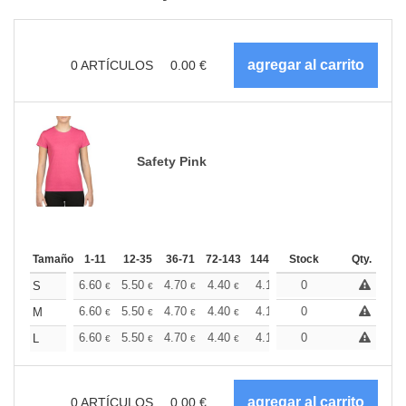
0
ARTÍCULOS
0.00
€
Safety Pink
Tamaño
1-11
12-35
36-71
72-143
144-287
Stock
288 +
Más
Qty.
+
6.60
5.50
4.70
4.40
4.18
0
4.14
S
€
€
€
€
€
€
+
6.60
5.50
4.70
4.40
4.18
0
4.14
M
€
€
€
€
€
€
+
6.60
5.50
4.70
4.40
4.18
0
4.14
L
€
€
€
€
€
€
0
ARTÍCULOS
0.00
€