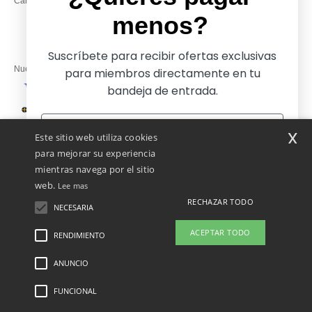
Camisetas locales al por mayor
Viernes: 10:00–14:00
menos?
Suscríbete para recibir ofertas exclusivas
Nuestros socios financieros
para miembros directamente en tu
bandeja de entrada.
Nuestras soluciones de envío
x
Este sitio web utiliza cookies
para mejorar su experiencia
mientras navega por el sitio
web.
Lee mas
RECHAZAR TODO
NECESARIA
Sí, ¡quiero pagar menos!
ACEPTAR TODO
RENDIMIENTO
👋
Hola
Si tienes dudas o preguntas, puedes
ANUNCIO
Menciones Legales
-
Política de Privacidad
-
Condiciones Generales De Acceso Y
No gracias, quiero pagar más
escribirnos en cualquier momento.
Uso
-
Condiciones Generales De Contratación
-
Política de Cookies
-
Mapa del sitio
Nuestro chatbot está aquí para
Copyright 2026 ntextil.es - Todos los derechos reservados
FUNCIONAL
ayudarte.