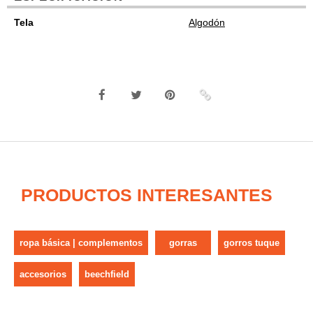
Tela
Algodón
PRODUCTOS INTERESANTES
ropa básica | complementos
gorras
gorros tuque
accesorios
beechfield