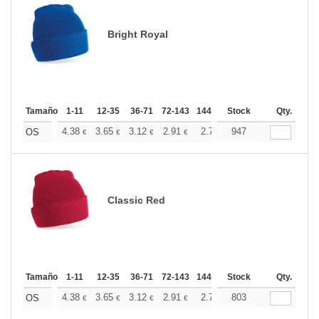
Bright Royal
Tamaño
1-11
12-35
36-71
72-143
144-287
Stock
288 +
Más
Qty.
+
4.38
3.65
3.12
2.91
2.77
947
2.75
OS
€
€
€
€
€
€
Classic Red
Tamaño
1-11
12-35
36-71
72-143
144-287
Stock
288 +
Más
Qty.
+
4.38
3.65
3.12
2.91
2.77
803
2.75
OS
€
€
€
€
€
€