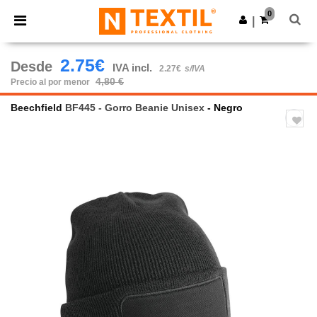
×
App de Ntextil
0
Descargar app
|
¡Mejores precios en app!
2.75€
Desde
IVA incl.
2.27€
s/IVA
4,80 €
Precio al por menor
Beechfield
BF445 - Gorro Beanie Unisex
- Negro
Previous
Next