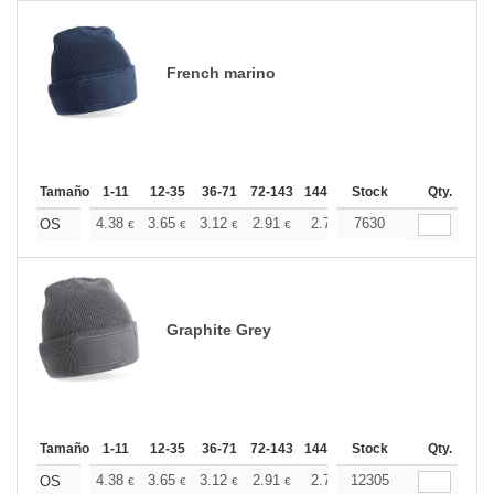
French marino
Tamaño
1-11
12-35
36-71
72-143
144-287
Stock
288 +
Más
Qty.
+
4.38
3.65
3.12
2.91
2.77
7630
2.75
OS
€
€
€
€
€
€
Graphite Grey
Tamaño
1-11
12-35
36-71
72-143
144-287
Stock
288 +
Más
Qty.
+
4.38
3.65
3.12
2.91
2.77
12305
2.75
OS
€
€
€
€
€
€