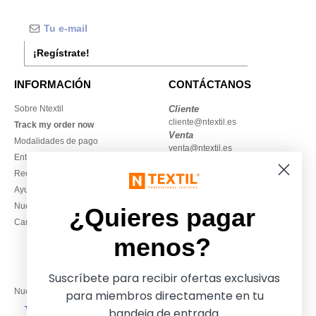
¡Regístrate!
INFORMACIÓN
CONTÁCTANOS
Sobre Ntextil
Cliente
cliente@ntextil.es
Track my order now
Venta
Modalidades de pago
venta@ntextil.es
Entrega
Reembolsos / devoluciones
930 410 200
Ayuda & FAQs
Lunes – jueves: 10:00–13:00 y
Nuestros compromisos
14:00–17:30
¿Quieres pagar
Camisetas locales al por mayor
Viernes: 10:00–14:00
menos?
Suscríbete para recibir ofertas exclusivas
Nuestros socios financieros
para miembros directamente en tu
bandeja de entrada.