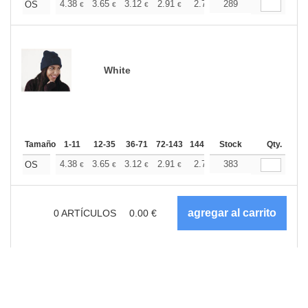
+
4.38
3.65
3.12
2.91
2.77
289
2.75
OS
€
€
€
€
€
€
White
Tamaño
1-11
12-35
36-71
72-143
144-287
Stock
288 +
Más
Qty.
+
4.38
3.65
3.12
2.91
2.77
383
2.75
OS
€
€
€
€
€
€
0
ARTÍCULOS
0.00
€