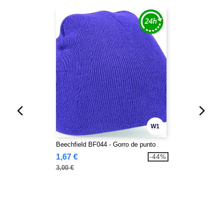
W1
Beechfield BF044 - Gorro de punto
1,67 €
-44%
3,00 €