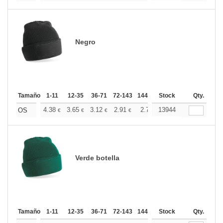
Negro
Tamaño
1-11
12-35
36-71
72-143
144-287
Stock
288 +
Más
Qty.
+
4.38
3.65
3.12
2.91
2.77
13944
2.75
OS
€
€
€
€
€
€
Verde botella
Tamaño
1-11
12-35
36-71
72-143
144-287
Stock
288 +
Más
Qty.