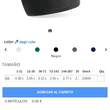
color
elegir color
Negro
TAMAÑO
1-11
12-35
36-71
72-143
144-287
288 +
Stock
Más
Qty.
+
4.38
3.65
3.12
2.91
2.77
2.75
13944
OS
€
€
€
€
€
€
0
ARTÍCULOS
0.00
€