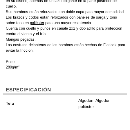
en su diseño, además de un lazo colgante en la parte posterior del
cuello.
Sus hombros están reforzados con doble capa para mayor comodidad.
Los brazos y codos están reforzados con paneles de sarga y tono
sobre tono en
poliéster
para una mayor resistencia.
Cuenta con cuello y
puños
en canalé 2x2 y
dobladillo
para protección
contra el viento y el frío.
Mangas pegadas.
Las costuras delanteras de los hombros están hechas de Flatlock para
evitar la fricción.
Peso
280g/m²
ESPECIFICACIÓN
Algodón, Algodón-
Tela
poliéster