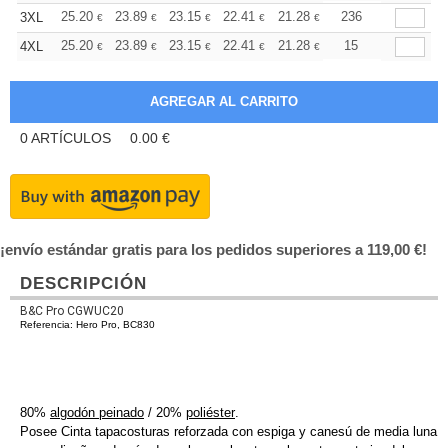
+
25.20
23.89
23.15
22.41
21.28
20.72
236
3XL
€
€
€
€
€
€
+
25.20
23.89
23.15
22.41
21.28
20.72
15
4XL
€
€
€
€
€
€
0
ARTÍCULOS
0.00
€
¡envío estándar gratis para los pedidos superiores a 119,00 €!
DESCRIPCIÓN
B&C Pro CGWUC20
Referencia: Hero Pro, BC830
80%
algodón peinado
/ 20%
poliéster
.
Posee Cinta tapacosturas reforzada con espiga y canesú de media luna