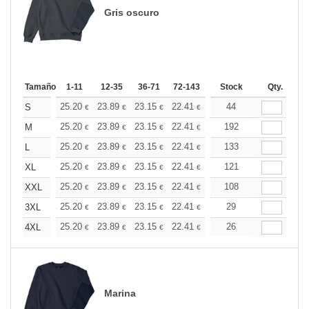
Gris oscuro
Tamaño
1-11
12-35
36-71
72-143
144-287
Stock
288 +
Qty.
Más
+
25.20
23.89
23.15
22.41
21.28
44
20.72
S
€
€
€
€
€
€
+
25.20
23.89
23.15
22.41
21.28
192
20.72
M
€
€
€
€
€
€
+
25.20
23.89
23.15
22.41
21.28
133
20.72
L
€
€
€
€
€
€
+
25.20
23.89
23.15
22.41
21.28
121
20.72
XL
€
€
€
€
€
€
+
25.20
23.89
23.15
22.41
21.28
108
20.72
XXL
€
€
€
€
€
€
+
25.20
23.89
23.15
22.41
21.28
29
20.72
3XL
€
€
€
€
€
€
+
25.20
23.89
23.15
22.41
21.28
26
20.72
4XL
€
€
€
€
€
€
Marina