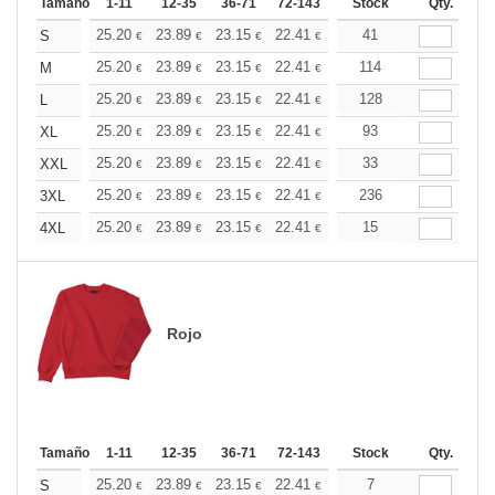
Tamaño
1-11
12-35
36-71
72-143
144-287
Stock
288 +
Qty.
Más
+
25.20
23.89
23.15
22.41
21.28
41
20.72
S
€
€
€
€
€
€
+
25.20
23.89
23.15
22.41
21.28
114
20.72
M
€
€
€
€
€
€
+
25.20
23.89
23.15
22.41
21.28
128
20.72
L
€
€
€
€
€
€
+
25.20
23.89
23.15
22.41
21.28
93
20.72
XL
€
€
€
€
€
€
+
25.20
23.89
23.15
22.41
21.28
33
20.72
XXL
€
€
€
€
€
€
+
25.20
23.89
23.15
22.41
21.28
236
20.72
3XL
€
€
€
€
€
€
+
25.20
23.89
23.15
22.41
21.28
15
20.72
4XL
€
€
€
€
€
€
Rojo
Tamaño
1-11
12-35
36-71
72-143
144-287
Stock
288 +
Qty.
Más
+
25.20
23.89
23.15
22.41
21.28
7
20.72
S
€
€
€
€
€
€