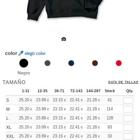
color
elegir color
Negro
TAMAÑO
GUÍA DE TALLAS
1-11
12-35
36-71
72-143
144-287
Stock
288 +
Más
Qty.
+
25.20
23.89
23.15
22.41
21.28
20.72
41
S
€
€
€
€
€
€
+
25.20
23.89
23.15
22.41
21.28
20.72
114
M
€
€
€
€
€
€
+
25.20
23.89
23.15
22.41
21.28
20.72
128
L
€
€
€
€
€
€
+
25.20
23.89
23.15
22.41
21.28
20.72
93
XL
€
€
€
€
€
€
+
25.20
23.89
23.15
22.41
21.28
20.72
33
XXL
€
€
€
€
€
€