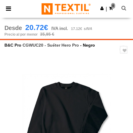
×
App de Ntextil
0
Descargar app
|
¡Mejores precios en app!
20.72€
Desde
IVA incl.
17.12€
s/IVA
35,95 €
Precio al por menor
B&C Pro
CGWUC20 - Suéter Hero Pro
- Negro
Previous
Next