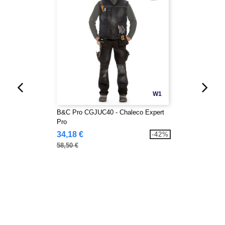
W1
B&C Pro CGJUC40 - Chaleco Expert
Pro
34,18 €
-42%
58,50 €