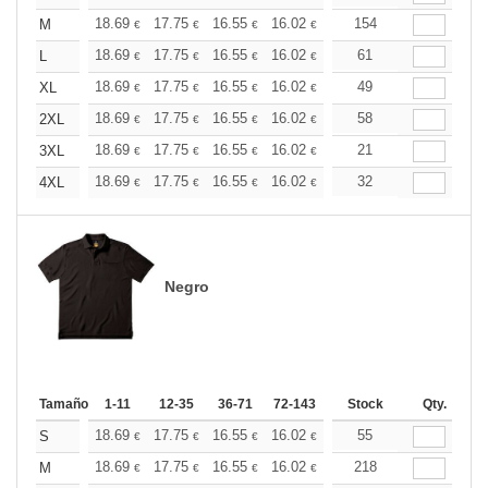
+
18.69
17.75
16.55
16.02
15.21
154
14.81
M
€
€
€
€
€
€
+
18.69
17.75
16.55
16.02
15.21
61
14.81
L
€
€
€
€
€
€
+
18.69
17.75
16.55
16.02
15.21
49
14.81
XL
€
€
€
€
€
€
+
18.69
17.75
16.55
16.02
15.21
58
14.81
2XL
€
€
€
€
€
€
+
18.69
17.75
16.55
16.02
15.21
21
14.81
3XL
€
€
€
€
€
€
+
18.69
17.75
16.55
16.02
15.21
32
14.81
4XL
€
€
€
€
€
€
Negro
Tamaño
1-11
12-35
36-71
72-143
144-287
Stock
288 +
Qty.
Más
+
18.69
17.75
16.55
16.02
15.21
55
14.81
S
€
€
€
€
€
€
+
18.69
17.75
16.55
16.02
15.21
218
14.81
M
€
€
€
€
€
€