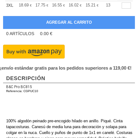
+
18.69
17.75
16.55
16.02
15.21
14.81
13
3XL
€
€
€
€
€
€
0
ARTÍCULOS
0.00
€
¡envío estándar gratis para los pedidos superiores a 119,00 €!
DESCRIPCIÓN
B&C Pro BC815
Referencia: CGPUC10
100% algodón peinado pre-encogido hilado en anillo. Piqué. Cinta
tapacosturas. Canesú de media luna para decoración y solapa para
colgar en la nuca. Cuello y puños de punto de 1x1 en canelé. Costuras