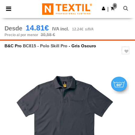
×
App de Ntextil
0
Descargar app
|
¡Mejores precios en app!
14.81€
Desde
IVA incl.
12.24€
s/IVA
30,58 €
Precio al por menor
B&C Pro
BC815 - Polo Skill Pro
- Gris Oscuro
Previous
Next