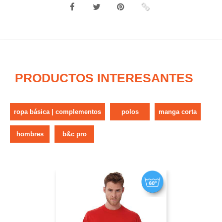
PRODUCTOS INTERESANTES
ropa básica | complementos
polos
manga corta
hombres
b&c pro