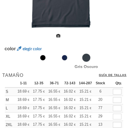
color
elegir color
Gris Oscuro
TAMAÑO
GUÍA DE TALLAS
1-11
12-35
36-71
72-143
144-287
Stock
288 +
Más
Qty.
+
18.69
17.75
16.55
16.02
15.21
14.81
6
S
€
€
€
€
€
€
+
18.69
17.75
16.55
16.02
15.21
14.81
20
M
€
€
€
€
€
€
+
18.69
17.75
16.55
16.02
15.21
14.81
77
L
€
€
€
€
€
€
+
18.69
17.75
16.55
16.02
15.21
14.81
29
XL
€
€
€
€
€
€
+
18.69
17.75
16.55
16.02
15.21
14.81
13
2XL
€
€
€
€
€
€