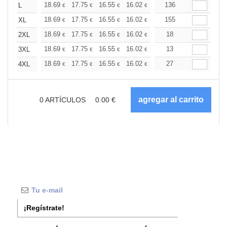
+
18.69
17.75
16.55
16.02
15.21
136
14.81
L
€
€
€
€
€
€
+
18.69
17.75
16.55
16.02
15.21
155
14.81
XL
€
€
€
€
€
€
+
18.69
17.75
16.55
16.02
15.21
18
14.81
2XL
€
€
€
€
€
€
+
18.69
17.75
16.55
16.02
15.21
13
14.81
3XL
€
€
€
€
€
€
+
18.69
17.75
16.55
16.02
15.21
27
14.81
4XL
€
€
€
€
€
€
0
ARTÍCULOS
0.00
€
¡Regístrate!