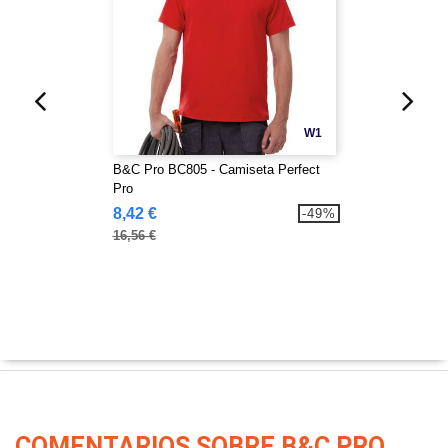
W1
B&C Pro BC805 - Camiseta Perfect
Pro
8,42 €
-49%
16,56 €
COMENTARIOS SOBRE B&C PRO