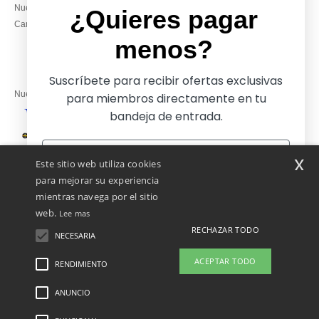
Nuestros compromisos
14:00–17:30
¿Quieres pagar
Camisetas locales al por mayor
Viernes: 10:00–14:00
menos?
Suscríbete para recibir ofertas exclusivas
Nuestros socios financieros
para miembros directamente en tu
bandeja de entrada.
Nuestras soluciones de envío
x
Este sitio web utiliza cookies
para mejorar su experiencia
mientras navega por el sitio
web.
Lee mas
RECHAZAR TODO
NECESARIA
Sí, ¡quiero pagar menos!
ACEPTAR TODO
RENDIMIENTO
ANUNCIO
Menciones Legales
-
Política de Privacidad
-
Condiciones Generales De Acceso Y
No gracias, quiero pagar más
Uso
-
Condiciones Generales De Contratación
-
Política de Cookies
-
Mapa del sitio
Copyright 2026 ntextil.es - Todos los derechos reservados