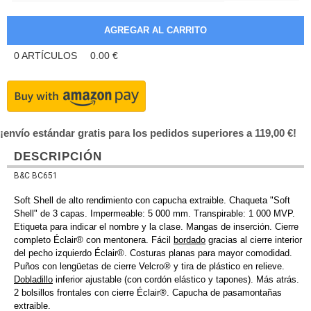
0
ARTÍCULOS
0.00
€
¡envío estándar gratis para los pedidos superiores a 119,00 €!
DESCRIPCIÓN
B&C BC651
Soft Shell de alto rendimiento con capucha extraible. Chaqueta "Soft
Shell" de 3 capas. Impermeable: 5 000 mm. Transpirable: 1 000 MVP.
Etiqueta para indicar el nombre y la clase. Mangas de inserción. Cierre
completo Éclair® con mentonera. Fácil
bordado
gracias al cierre interior
del pecho izquierdo Éclair®. Costuras planas para mayor comodidad.
Puños con lengüetas de cierre Velcro® y tira de plástico en relieve.
Dobladillo
inferior ajustable (con cordón elástico y tapones). Más atrás.
2 bolsillos frontales con cierre Éclair®. Capucha de pasamontañas
extraible.