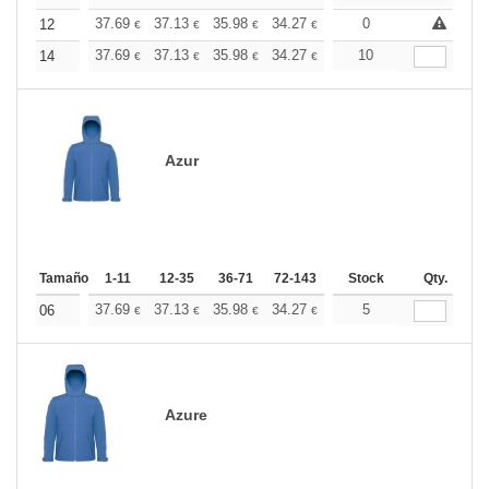
+
37.69
37.13
35.98
34.27
32.56
0
31.70
12
€
€
€
€
€
€
+
37.69
37.13
35.98
34.27
32.56
10
31.70
14
€
€
€
€
€
€
Azur
Tamaño
1-11
12-35
36-71
72-143
144-287
Stock
288 +
Qty.
Más
+
37.69
37.13
35.98
34.27
32.56
5
31.70
06
€
€
€
€
€
€
Azure