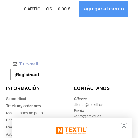
0
ARTÍCULOS
0.00
€
¡Regístrate!
INFORMACIÓN
CONTÁCTANOS
Sobre Ntextil
Cliente
cliente@ntextil.es
Track my order now
Venta
Modalidades de pago
venta@ntextil.es
Entrega
Reembolsos / devoluciones
930 410 200
Ayuda & FAQs
Lunes – jueves: 10:00–13:00 y