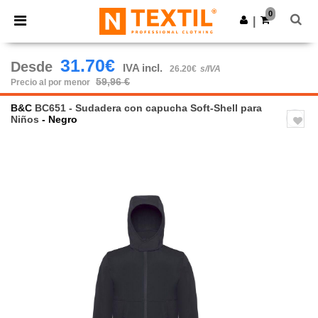
×
App de Ntextil
0
Descargar app
|
¡Mejores precios en app!
31.70€
Desde
IVA incl.
26.20€
s/IVA
59,96 €
Precio al por menor
B&C
BC651 - Sudadera con capucha Soft-Shell para
Niños
- Negro
Previous
Next