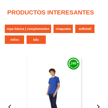
PRODUCTOS INTERESANTES
ropa básica | complementos
chaquetas
softshell
niños
b&c