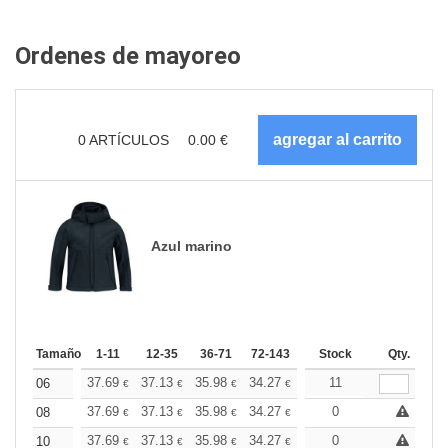
Ordenes de mayoreo
0
ARTÍCULOS
0.00
€
Azul marino
Tamaño
1-11
12-35
36-71
72-143
144-287
Stock
288 +
Qty.
Más
+
37.69
37.13
35.98
34.27
32.56
11
31.70
06
€
€
€
€
€
€
+
37.69
37.13
35.98
34.27
32.56
0
31.70
08
€
€
€
€
€
€
+
37.69
37.13
35.98
34.27
32.56
0
31.70
10
€
€
€
€
€
€