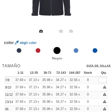
color
elegir color
Negro
TAMAÑO
GUÍA DE TALLAS
1-11
12-35
36-71
72-143
144-287
Stock
288 +
Más
Qty.
+
37.69
37.13
35.98
34.27
32.56
31.70
8
7/8
€
€
€
€
€
€
+
37.69
37.13
35.98
34.27
32.56
31.70
0
9/10
€
€
€
€
€
€
+
37.69
37.13
35.98
34.27
32.56
31.70
0
11/12
€
€
€
€
€
€
+
37.69
37.13
35.98
34.27
32.56
31.70
0
13/14
€
€
€
€
€
€
+
37.69
37.13
35.98
34.27
32.56
31.70
0
06
€
€
€
€
€
€