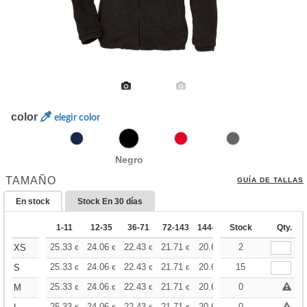
color
elegir color
Negro
TAMAÑO
GUÍA DE TALLAS
En stock
Stock En
30 días
1-11
12-35
36-71
72-143
144-287
Stock
288 +
Más
Qty.
+
25.33
24.06
22.43
21.71
20.62
20.07
2
XS
€
€
€
€
€
€
+
25.33
24.06
22.43
21.71
20.62
15
20.07
S
€
€
€
€
€
€
+
25.33
24.06
22.43
21.71
20.62
20.07
0
M
€
€
€
€
€
€
25.33
24.06
22.43
21.71
20.62
20.07
0