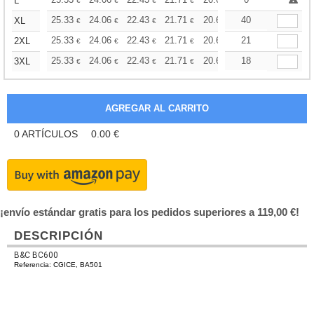
+
L
€
€
€
€
€
€
+
25.33
24.06
22.43
21.71
20.62
40
20.07
XL
€
€
€
€
€
€
+
25.33
24.06
22.43
21.71
20.62
21
20.07
2XL
€
€
€
€
€
€
+
25.33
24.06
22.43
21.71
20.62
18
20.07
3XL
€
€
€
€
€
€
0
ARTÍCULOS
0.00
€
¡envío estándar gratis para los pedidos superiores a 119,00 €!
DESCRIPCIÓN
B&C BC600
Referencia: CGICE, BA501