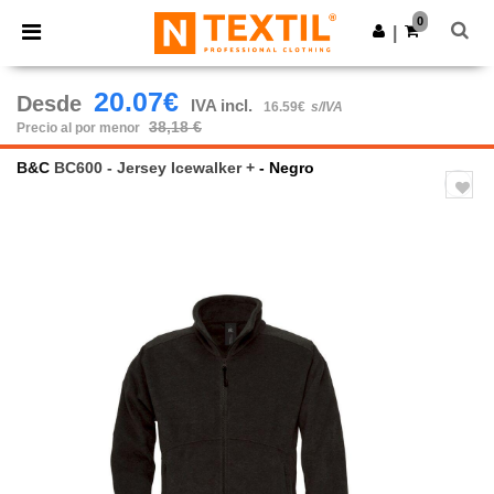
×
App de Ntextil
0
Descargar app
|
¡Mejores precios en app!
20.07€
Desde
IVA incl.
16.59€
s/IVA
38,18 €
Precio al por menor
B&C
BC600 - Jersey Icewalker +
- Negro
Previous
Next