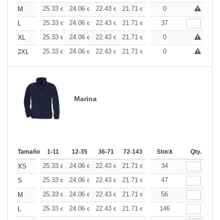
+
25.33
24.06
22.43
21.71
20.62
0
20.07
M
€
€
€
€
€
€
+
25.33
24.06
22.43
21.71
20.62
37
20.07
L
€
€
€
€
€
€
+
25.33
24.06
22.43
21.71
20.62
0
20.07
XL
€
€
€
€
€
€
+
25.33
24.06
22.43
21.71
20.62
0
20.07
2XL
€
€
€
€
€
€
Marina
Tamaño
1-11
12-35
36-71
72-143
144-287
Stock
288 +
Qty.
Más
+
25.33
24.06
22.43
21.71
20.62
34
20.07
XS
€
€
€
€
€
€
+
25.33
24.06
22.43
21.71
20.62
47
20.07
S
€
€
€
€
€
€
+
25.33
24.06
22.43
21.71
20.62
56
20.07
M
€
€
€
€
€
€
+
25.33
24.06
22.43
21.71
20.62
146
20.07
L
€
€
€
€
€
€