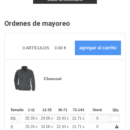
Ordenes de mayoreo
0
ARTÍCULOS
0.00
€
Charcoal
Tamaño
1-11
12-35
36-71
72-143
144-287
Stock
288 +
Qty.
Más
+
25.33
24.06
22.43
21.71
20.62
6
20.07
XS
€
€
€
€
€
€
+
25.33
24.06
22.43
21.71
20.62
0
20.07
S
€
€
€
€
€
€