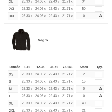
+
25.33
24.06
22.43
21.71
20.62
34
20.07
XL
€
€
€
€
€
€
+
25.33
24.06
22.43
21.71
20.62
50
20.07
2XL
€
€
€
€
€
€
+
25.33
24.06
22.43
21.71
20.62
0
20.07
3XL
€
€
€
€
€
€
Negro
Tamaño
1-11
12-35
36-71
72-143
144-287
Stock
288 +
Qty.
Más
+
25.33
24.06
22.43
21.71
20.62
2
20.07
XS
€
€
€
€
€
€
+
25.33
24.06
22.43
21.71
20.62
15
20.07
S
€
€
€
€
€
€
+
25.33
24.06
22.43
21.71
20.62
0
20.07
M
€
€
€
€
€
€
+
25.33
24.06
22.43
21.71
20.62
0
20.07
L
€
€
€
€
€
€
+
25.33
24.06
22.43
21.71
20.62
40
20.07
XL
€
€
€
€
€
€
+
25.33
24.06
22.43
21.71
20.62
21
20.07
2XL
€
€
€
€
€
€