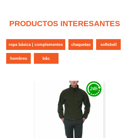
PRODUCTOS INTERESANTES
ropa básica | complementos
chaquetas
softshell
hombres
b&c