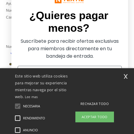
Ayuda & FAQs
Lunes – jueves: 10:00–13:00 y
Nuestros compromisos
14:00–17:30
¿Quieres pagar
Camisetas locales al por mayor
Viernes: 10:00–14:00
menos?
Suscríbete para recibir ofertas exclusivas
Nuestros socios financieros
para miembros directamente en tu
bandeja de entrada.
Nuestras soluciones de envío
x
Este sitio web utiliza cookies
para mejorar su experiencia
mientras navega por el sitio
web.
Lee mas
RECHAZAR TODO
NECESARIA
Sí, ¡quiero pagar menos!
ACEPTAR TODO
RENDIMIENTO
👋
Hola
Si tienes dudas o preguntas, puedes
ANUNCIO
Menciones Legales
-
Política de Privacidad
-
Condiciones Generales De Acceso Y
No gracias, quiero pagar más
escribirnos en cualquier momento.