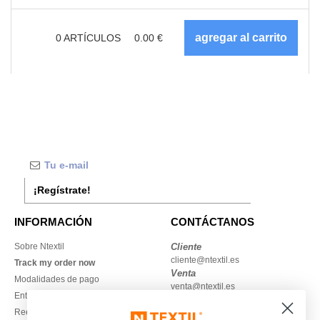
0
ARTÍCULOS
0.00
€
¡Regístrate!
INFORMACIÓN
CONTÁCTANOS
Sobre Ntextil
Cliente
cliente@ntextil.es
Track my order now
Venta
Modalidades de pago
venta@ntextil.es
Entrega
Reembolsos / devoluciones
930 410 200