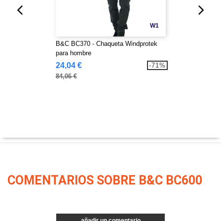
W1
B&C BC370 - Chaqueta Windprotek
para hombre
24,04 €
-71%
84,06 €
COMENTARIOS SOBRE B&C BC600
añadir un comentario