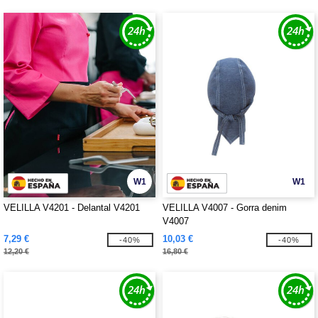
W1
W1
VELILLA V4201 - Delantal V4201
VELILLA V4007 - Gorra denim
V4007
7,29 €
10,03 €
-40%
-40%
12,20 €
16,80 €