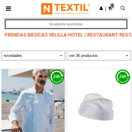
×
App de Ntextil
0
Descargar app
|
¡Mejores precios en app!
búsqueda avanzada
PRENDAS BÁSICAS VELILLA HOTEL / RESTAURANT RES