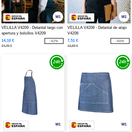
W1
W1
VELILLA V4209 - Delantal largo con
VELILLA V4208 - Delantal de atajo
apertura y bolsillos V4209
V4208
14,10 €
7,51 €
-42%
-40%
24,40 €
12,60 €
W1
W1