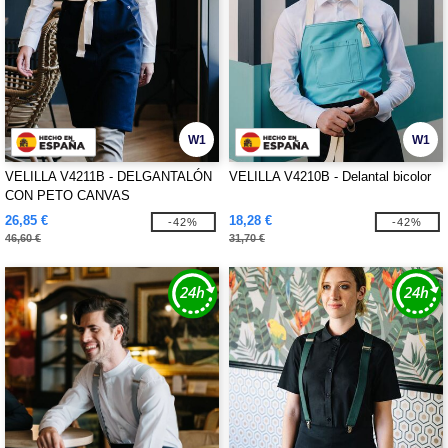
W1
W1
VELILLA V4211B - DELGANTALÓN
VELILLA V4210B - Delantal bicolor
CON PETO CANVAS
26,85 €
18,28 €
-42%
-42%
46,60 €
31,70 €