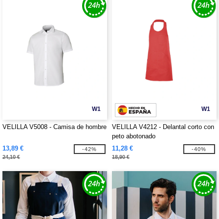
W1
W1
VELILLA V5008 - Camisa de hombre
VELILLA V4212 - Delantal corto con
peto abotonado
13,89 €
11,28 €
-42%
-40%
24,10 €
18,90 €