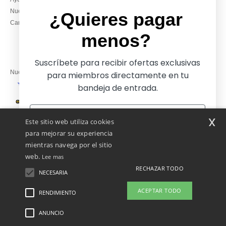
Lunes – jueves: 10:00–13:00 y
Nuestros compromisos
14:00–17:30
¿Quieres pagar
Camisetas locales al por mayor
Viernes: 10:00–14:00
menos?
Suscríbete para recibir ofertas exclusivas
Nuestros socios financieros
para miembros directamente en tu
bandeja de entrada.
Nuestras soluciones de envío
x
Este sitio web utiliza cookies
para mejorar su experiencia
mientras navega por el sitio
web.
Lee mas
RECHAZAR TODO
NECESARIA
Sí, ¡quiero pagar menos!
ACEPTAR TODO
RENDIMIENTO
ANUNCIO
Menciones Legales
-
Política de Privacidad
-
Condiciones Generales De Acceso Y
No gracias, quiero pagar más
Uso
-
Condiciones Generales De Contratación
-
Política de Cookies
-
Mapa del sitio