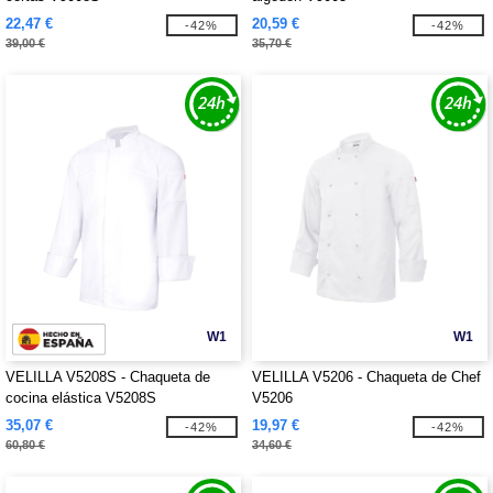
22,47 €
20,59 €
-42%
-42%
39,00 €
35,70 €
W1
W1
VELILLA V5208S - Chaqueta de
VELILLA V5206 - Chaqueta de Chef
cocina elástica V5208S
V5206
35,07 €
19,97 €
-42%
-42%
60,80 €
34,60 €