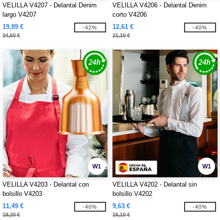
VELILLA V4207 - Delantal Denim
VELILLA V4206 - Delantal Denim
largo V4207
corto V4206
19,89 €
12,61 €
-42%
-40%
34,50 €
21,10 €
W1
W1
VELILLA V4203 - Delantal con
VELILLA V4202 - Delantal sin
bolsillo V4203
bolsillo V4202
11,49 €
9,63 €
-40%
-40%
19,20 €
16,10 €