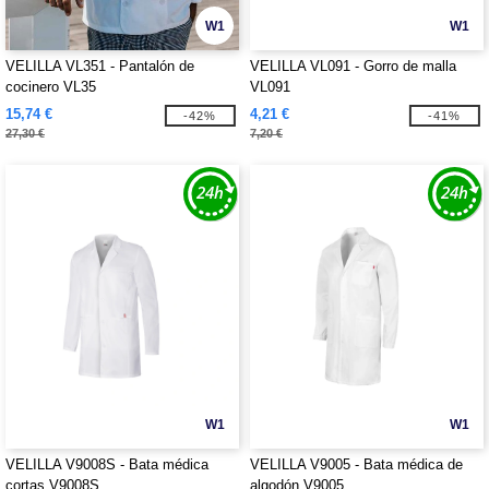
W1
W1
VELILLA VL351 - Pantalón de
VELILLA VL091 - Gorro de malla
cocinero VL35
VL091
15,74 €
4,21 €
-42%
-41%
27,30 €
7,20 €
W1
W1
VELILLA V9008S - Bata médica
VELILLA V9005 - Bata médica de
cortas V9008S
algodón V9005