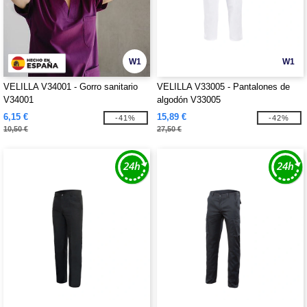
W1
W1
VELILLA V34001 - Gorro sanitario
VELILLA V33005 - Pantalones de
V34001
algodón V33005
6,15 €
15,89 €
-41%
-42%
10,50 €
27,50 €