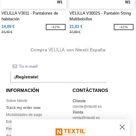
W1
W1
VELILLA V3011 - Pantalones de
VELILLA V3002S - Pantalón String
habitación
Multibolsillos
14,09 €
21,81 €
-42%
-42%
24,40 €
37,80 €
Compra
VELILLA
con Ntextil España
¡Regístrate!
INFORMACIÓN
CONTÁCTANOS
Sobre Ntextil
Cliente
cliente@ntextil.es
Track my order now
Venta
Modalidades de pago
venta@ntextil.es
Entrega
Reembolsos / devoluciones
930 410 200
Ayuda & FAQs