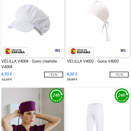
W1
W1
VELILLA V4004 - Gorro charlotte
VELILLA V4002 - Gorra V4002
V4004
6,53 €
6,22 €
-41%
-41%
11,10 €
10,60 €