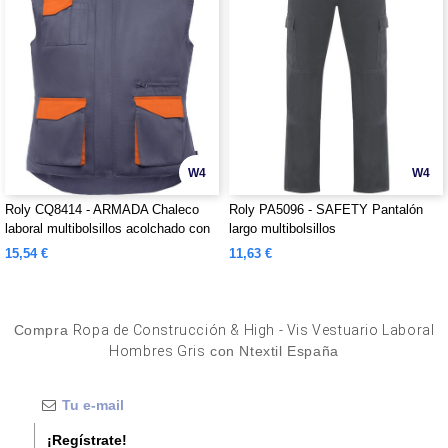
W4
W4
Roly CQ8414 - ARMADA Chaleco
Roly PA5096 - SAFETY Pantalón
laboral multibolsillos acolchado con
largo multibolsillos
faldón trasero
15,54 €
11,63 €
Compra
Ropa de Construcción & High - Vis Vestuario Laboral
Hombres Gris
con Ntextil España
¡Regístrate!