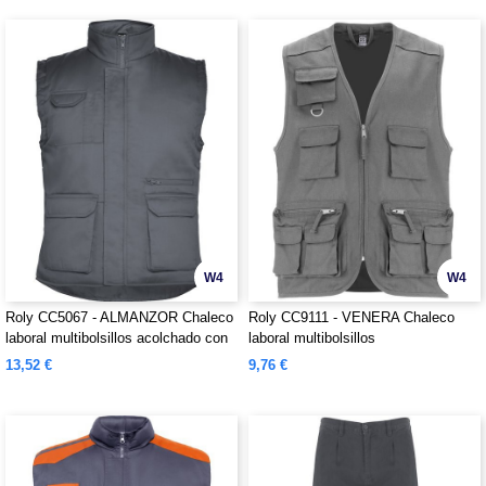
W4
W4
Roly CC5067 - ALMANZOR Chaleco
Roly CC9111 - VENERA Chaleco
laboral multibolsillos acolchado con
laboral multibolsillos
faldón trasero
13,52 €
9,76 €