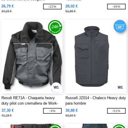
26,79 €
28,02 €
-22%
-46%
34,23 €
51,80 €
W1
W1
Result RE71A - Chaqueta heavy
Russell JZ014 - Chaleco Heavy duty
duty pilot con cremallera de Work-
para hombre
Guard
37,30 €
30,88 €
-9%
-51%
41,19 €
63,50 €