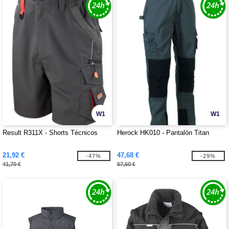
W1
W1
Result R311X - Shorts Técnicos
Herock HK010 - Pantalón Titan
21,92 €
47,68 €
-47%
-29%
41,70 €
67,60 €