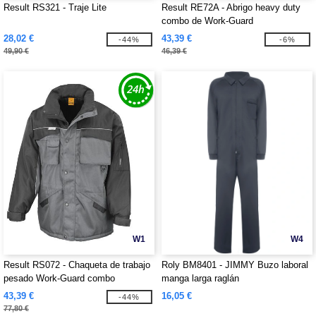
Result RS321 - Traje Lite
Result RE72A - Abrigo heavy duty
combo de Work-Guard
28,02 €
43,39 €
-44%
-6%
49,90 €
46,39 €
W1
W4
Result RS072 - Chaqueta de trabajo
Roly BM8401 - JIMMY Buzo laboral
pesado Work-Guard combo
manga larga raglán
43,39 €
16,05 €
-44%
77,80 €