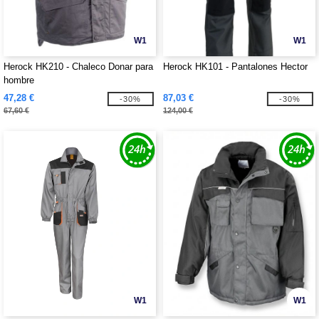
W1
W1
Herock HK210 - Chaleco Donar para
Herock HK101 - Pantalones Hector
hombre
47,28 €
87,03 €
-30%
-30%
67,60 €
124,00 €
W1
W1