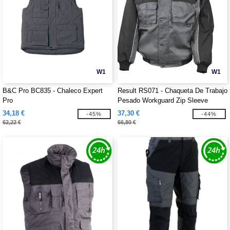
W1
W1
B&C Pro BC835 - Chaleco Expert
Result RS071 - Chaqueta De Trabajo
Pro
Pesado Workguard Zip Sleeve
34,18 €
37,30 €
-45%
-44%
62,22 €
66,80 €