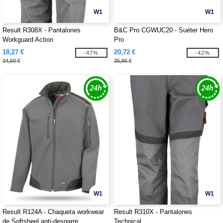
W1
W1
Result R308X - Pantalones
B&C Pro CGWUC20 - Suéter Hero
Workguard Action
Pro
18,27 €
20,72 €
-47%
-42%
34,60 €
35,95 €
W1
W1
Result R124A - Chaqueta workwear
Result R310X - Pantalones
de Softsheel anti-desgarre
Technical