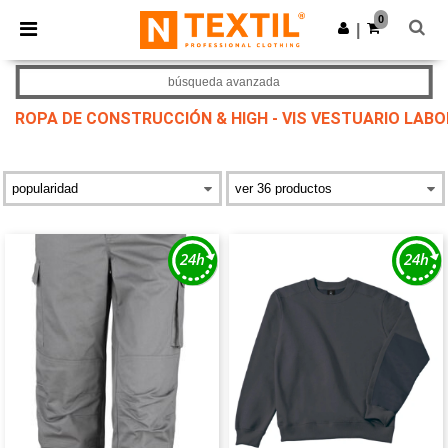
×
App de Ntextil
0
Descargar app
|
¡Mejores precios en app!
búsqueda avanzada
ROPA DE CONSTRUCCIÓN & HIGH - VIS VESTUARIO LAB