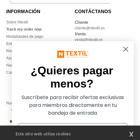
INFORMACIÓN
CONTÁCTANOS
Sobre Ntextil
Cliente
cliente@ntextil.es
Track my order now
Venta
Modalidades de pago
venta@ntextil.es
Entrega
Reembolsos / devoluciones
930 410 200
Ayuda & FAQs
Lunes – jueves: 10:00–13:00 y
Nuestros compromisos
14:00–17:30
¿Quieres pagar
Camisetas locales al por mayor
Viernes: 10:00–14:00
menos?
Suscríbete para recibir ofertas exclusivas
Nuestros socios financieros
para miembros directamente en tu
bandeja de entrada.
Nuestras soluciones de envío
x
Este sitio web utiliza cookies