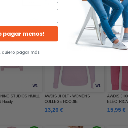
€
9,39 €
22,39 €
-38%
ro pagar menos!
, quiero pagar más
W1
W1
NING STUDIOS NM011
AWDIS JH01F - WOMEN'S
AWDIS JH0
ed Hoody
COLLEGE HOODIE
ELÉCTRIC
€
13,26 €
15,95 €