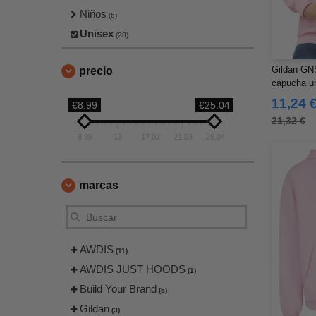
Niños
(6)
Unisex
(28)
Gildan GN
precio
capucha u
11,24 
€8.99
€25.04
21,32 €
8.99
13
17.02
21.03
25.04
marcas
AWDIS
(11)
AWDIS JUST HOODS
(1)
Build Your Brand
(5)
Gildan
(3)