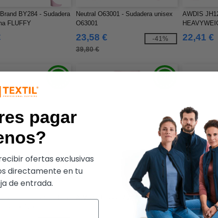
 Brand BY284 - Sudadera
Neutral O63001 - Sudadera unisex
AWDIS JH1
ha FLUFFY
O63001
HEAVYWEI
€
23,58 €
22,41 €
-41%
39,80 €
res pagar
enos?
ecibir ofertas exclusivas
s directamente en tu
W1
W1
a de entrada.
r Brand BY212 - SUÉTER
AWDIS JH030 - AWDIS SWEAT
NEW MORN
LO REDONDO
- Basic Hoo
ED PARA DAMAS