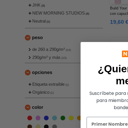
JHK
(3)
Build Your
NEW MORNING STUDIOS
con capuc
(4)
Neutral
19,60 
(1)
peso
de 260 a 290g/m²
(14)
290g/m² y más
(13)
¿Quie
opciones
m
Etiqueta extraíble
(1)
Orgánico
Suscríbete para r
(1)
para miembro
bandej
color
Build You
DE CUEL
OVERSIZ