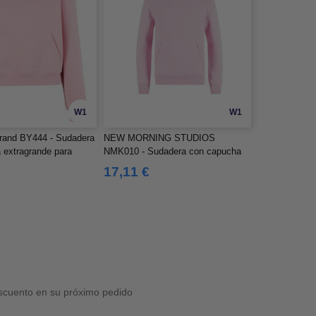
W1
W1
Brand BY444 - Sudadera
NEW MORNING STUDIOS
 extragrande para
NMK010 - Sudadera con capucha
para niños
17,11 €
cuento en su próximo pedido