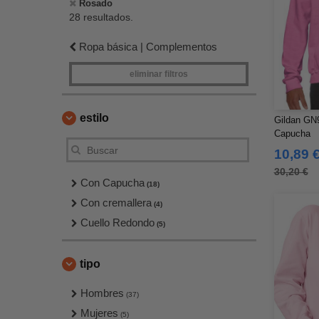
Rosado
28 resultados.
Ropa básica | Complementos
eliminar filtros
estilo
Gildan GN
Capucha
10,89 
30,20 €
Con Capucha
(18)
Con cremallera
(4)
Cuello Redondo
(5)
tipo
Hombres
(37)
Mujeres
(5)