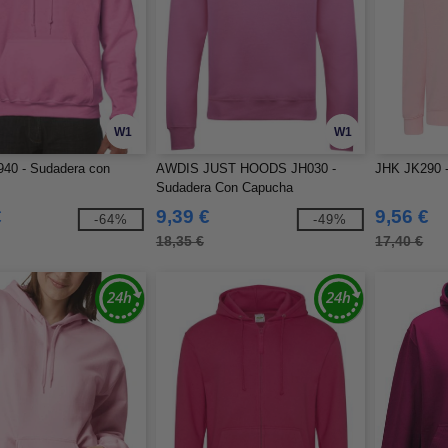
W1
W1
940 - Sudadera con
AWDIS JUST HOODS JH030 -
JHK JK290 -
Sudadera Con Capucha
€
9,39 €
9,56 €
-64%
-49%
18,35 €
17,40 €