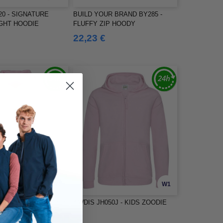
20 - SIGNATURE
BUILD YOUR BRAND BY285 -
GHT HOODIE
FLUFFY ZIP HOODY
22,23 €
W1
W1
ING STUDIOS NM010
AWDIS JH050J - KIDS ZOODIE
dy