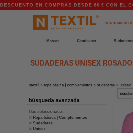
ENTO EN COMPRAS DESDE 80 € CON EL CÓDIGO A
Información d
Marcas
Camisetas
Sudadera
SUDADERAS UNISEX ROSADO
>
>
>
ntextil
ropa básica | complementos
sudaderas
unisex
búsqueda avanzada
Has seleccionado :
Ropa básica | Complementos
Sudaderas
Unisex