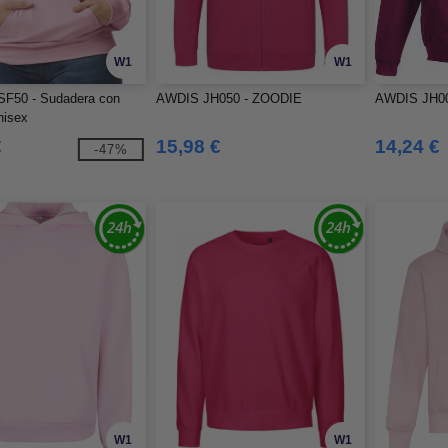
W1
W1
SF50 - Sudadera con
AWDIS JH050 - ZOODIE
AWDIS JH0
nisex
€
15,98 €
14,24 €
-47%
W1
W1