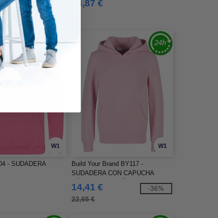
13,87 €
W1
W1
04 - SUDADERA
Build Your Brand BY117 -
A
SUDADERA CON CAPUCHA
BÁSICA PARA NIÑOS
14,41 €
-36%
22,65 €