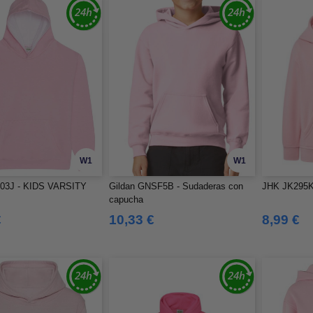
W1
W1
03J - KIDS VARSITY
Gildan GNSF5B - Sudaderas con
JHK JK295K 
capucha
€
10,33 €
8,99 €