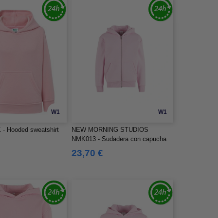
W1
W1
- Hooded sweatshirt
NEW MORNING STUDIOS
NMK013 - Sudadera con capucha
para niños con cremallera
23,70 €