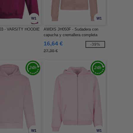
W1
W1
03 - VARSITY HOODIE
AWDIS JH050F - Sudadera con
capucha y cremallera completa
16,64 €
-39%
27,30 €
W1
W1