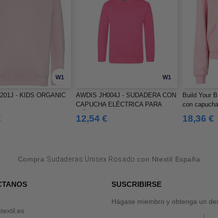
W1
W1
201J - KIDS ORGANIC
AWDIS JH004J - SUDADERA CON
Build Your 
CAPUCHA ELÉCTRICA PARA
con capucha
NIÑOS
mujer
€
12,54 €
18,36 €
Compra
Sudaderas Unisex Rosado
con Ntextil España
CTANOS
SUSCRIBIRSE
Hágase miembro y obtenga un des
textil.es