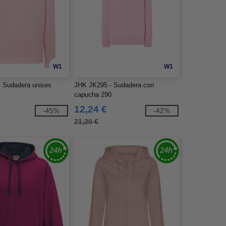
W1
W1
 Sudadera unisex
JHK JK295 - Sudadera con
capucha 290
12,24 €
-45%
-42%
21,20 €