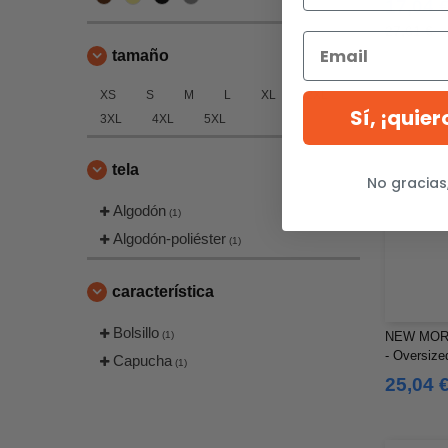
17,04 
27,61 €
tamaño
XS
S
M
L
XL
2XL
Sí, ¡quie
3XL
4XL
5XL
tela
No gracias
Algodón
(1)
Algodón-poliéster
(1)
característica
Bolsillo
(1)
NEW MOR
- Oversiz
Capucha
(1)
25,04 