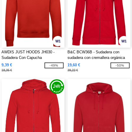
W1
W1
AWDIS JUST HOODS JH030 -
B&C BCW36B - Sudadera con
Sudadera Con Capucha
sudadera con cremallera orgánica
para mujeres
9,39 €
19,60 €
-49%
-50%
18,35 €
39,22 €