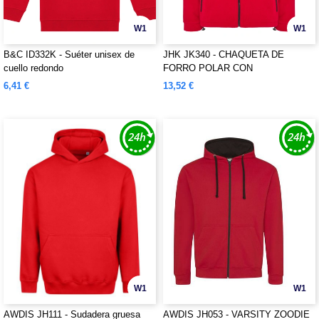
W1
W1
B&C ID332K - Suéter unisex de
JHK JK340 - CHAQUETA DE
cuello redondo
FORRO POLAR CON
CREMALLERA COMPLETA
6,41 €
13,52 €
W1
W1
AWDIS JH111 - Sudadera gruesa
AWDIS JH053 - VARSITY ZOODIE