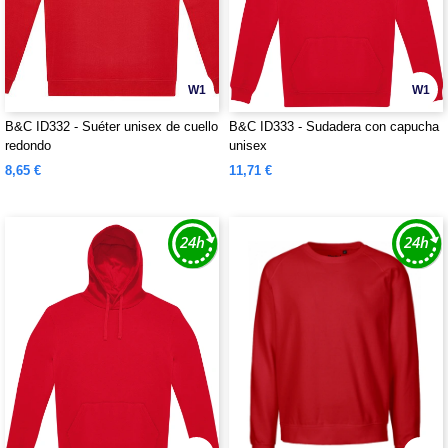
W1
W1
B&C ID332 - Suéter unisex de cuello
B&C ID333 - Sudadera con capucha
redondo
unisex
8,65 €
11,71 €