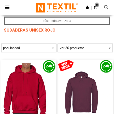
×
App de Ntextil
0
Descargar app
|
¡Mejores precios en app!
búsqueda avanzada
SUDADERAS UNISEX ROJO