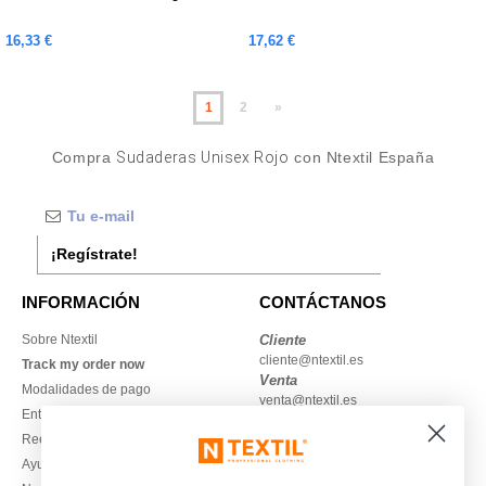
16,33 €
17,62 €
1
2
»
Compra
Sudaderas Unisex Rojo
con Ntextil España
¡Regístrate!
INFORMACIÓN
CONTÁCTANOS
Sobre Ntextil
Cliente
cliente@ntextil.es
Track my order now
Venta
Modalidades de pago
venta@ntextil.es
Entrega
Reembolsos / devoluciones
930 410 200
Ayuda & FAQs
Lunes – jueves: 10:00–13:00 y