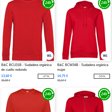
W1
W1
B&C BCU31B - Sudadera orgánica
B&C BCW34B - Sudadera orgánica
de cuello redondo
mujer
13,60 €
14,75 €
-47%
-55%
25,68 €
32,54 €