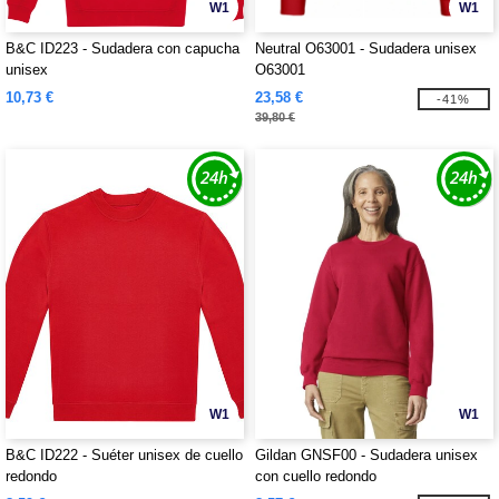
W1
W1
B&C ID223 - Sudadera con capucha
Neutral O63001 - Sudadera unisex
unisex
O63001
10,73 €
23,58 €
-41%
39,80 €
W1
W1
B&C ID222 - Suéter unisex de cuello
Gildan GNSF00 - Sudadera unisex
redondo
con cuello redondo