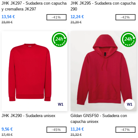
JHK JK297 - Sudadera con capucha
JHK JK295 - Sudadera con capucha
y cremallera JK297
290
13,54 €
12,24 €
-41%
-42%
23,00 €
21,20 €
W1
W1
JHK JK290 - Sudadera unisex
Gildan GNSF50 - Sudadera con
capucha unisex
9,56 €
11,24 €
-45%
-47%
17,40 €
21,32 €