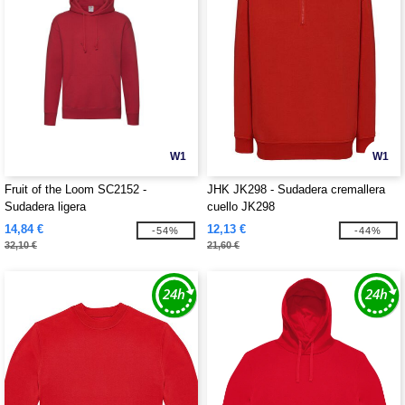
W1
W1
Fruit of the Loom SC2152 -
JHK JK298 - Sudadera cremallera
Sudadera ligera
cuello JK298
14,84 €
12,13 €
-54%
-44%
32,10 €
21,60 €