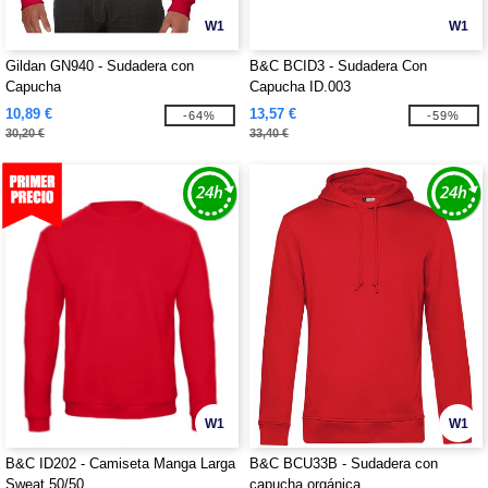
W1
W1
Gildan GN940 - Sudadera con
B&C BCID3 - Sudadera Con
Capucha
Capucha ID.003
10,89 €
13,57 €
-64%
-59%
30,20 €
33,40 €
W1
W1
B&C ID202 - Camiseta Manga Larga
B&C BCU33B - Sudadera con
Sweat 50/50
capucha orgánica