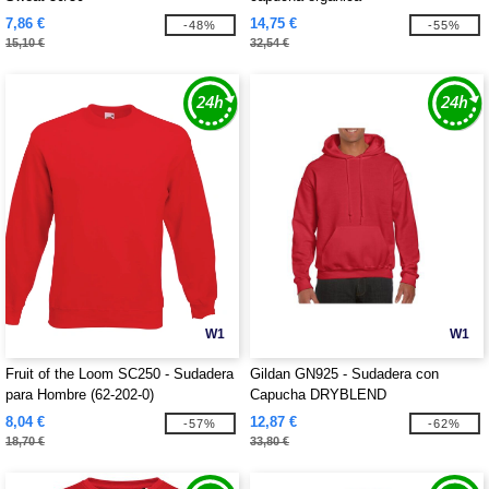
7,86 €
14,75 €
-48%
-55%
15,10 €
32,54 €
W1
W1
Fruit of the Loom SC250 - Sudadera
Gildan GN925 - Sudadera con
para Hombre (62-202-0)
Capucha DRYBLEND
8,04 €
12,87 €
-57%
-62%
18,70 €
33,80 €