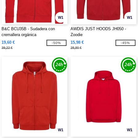
W1
W1
B&C BCU35B - Sudadera con
AWDIS JUST HOODS JH050 -
cremallera orgánica
Zoodie
19,60 €
15,98 €
-50%
-45%
39,22 €
28,80 €
W1
W1