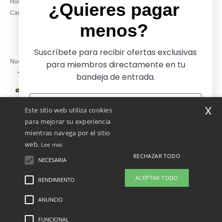
Nuestros compromisos
14:00–17:30
¿Quieres pagar
Camisetas locales al por mayor
Viernes: 10:00–14:00
menos?
Suscríbete para recibir ofertas exclusivas
Nuestros socios financieros
para miembros directamente en tu
bandeja de entrada.
Nuestras soluciones de envío
x
Este sitio web utiliza cookies
para mejorar su experiencia
mientras navega por el sitio
web.
Lee mas
RECHAZAR TODO
NECESARIA
Sí, ¡quiero pagar menos!
ACEPTAR TODO
RENDIMIENTO
👋
Hola
Si tienes dudas o preguntas, puedes
ANUNCIO
Menciones Legales
-
Política de Privacidad
-
Condiciones Generales De Acceso Y
No gracias, quiero pagar más
escribirnos en cualquier momento.
Uso
-
Condiciones Generales De Contratación
-
Política de Cookies
-
Mapa del sitio
Nuestro chatbot está aquí para
Copyright 2026 ntextil.es - Todos los derechos reservados
FUNCIONAL
ayudarte.