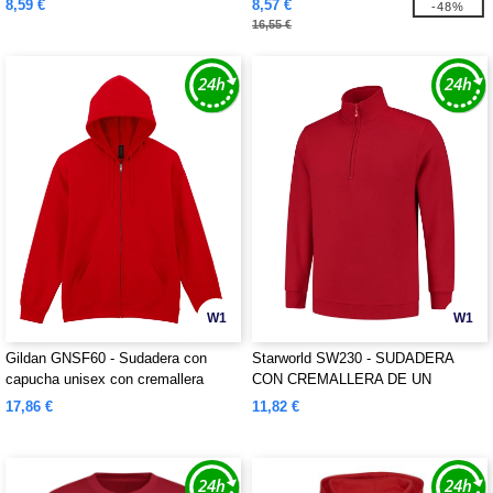
8,59 €
8,57 €
-48%
16,55 €
W1
W1
Gildan GNSF60 - Sudadera con
Starworld SW230 - SUDADERA
capucha unisex con cremallera
CON CREMALLERA DE UN
CUARTO PARA HOMBRE
17,86 €
11,82 €