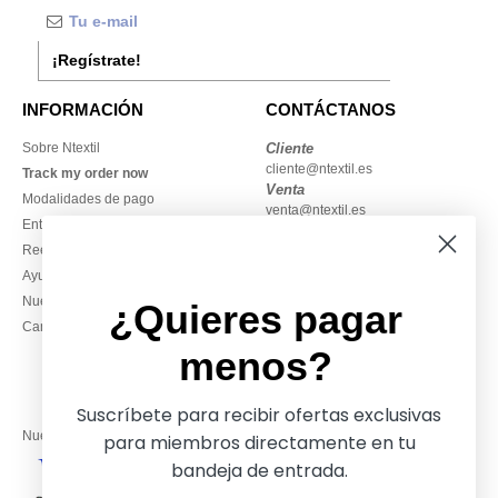
¡Regístrate!
INFORMACIÓN
CONTÁCTANOS
Sobre Ntextil
Cliente
cliente@ntextil.es
Track my order now
Venta
Modalidades de pago
venta@ntextil.es
Entrega
Reembolsos / devoluciones
930 410 200
Ayuda & FAQs
Lunes – jueves: 10:00–13:00 y
Nuestros compromisos
14:00–17:30
¿Quieres pagar
Camisetas locales al por mayor
Viernes: 10:00–14:00
menos?
Suscríbete para recibir ofertas exclusivas
Nuestros socios financieros
para miembros directamente en tu
bandeja de entrada.