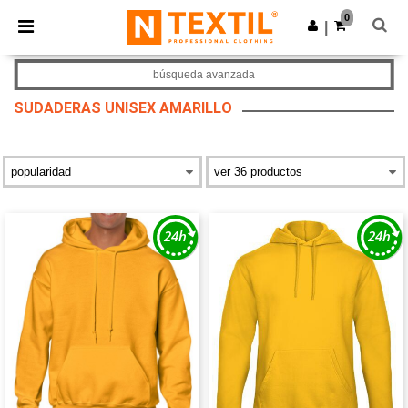
×
App de Ntextil
0
Descargar app
|
¡Mejores precios en app!
búsqueda avanzada
SUDADERAS UNISEX AMARILLO