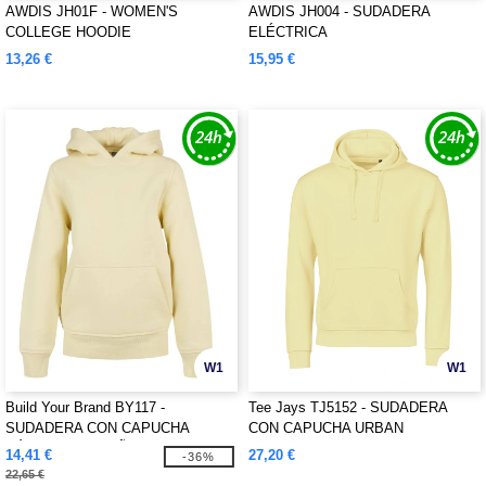
AWDIS JH01F - WOMEN'S
AWDIS JH004 - SUDADERA
COLLEGE HOODIE
ELÉCTRICA
13,26 €
15,95 €
W1
W1
Build Your Brand BY117 -
Tee Jays TJ5152 - SUDADERA
SUDADERA CON CAPUCHA
CON CAPUCHA URBAN
BÁSICA PARA NIÑOS
14,41 €
27,20 €
-36%
22,65 €