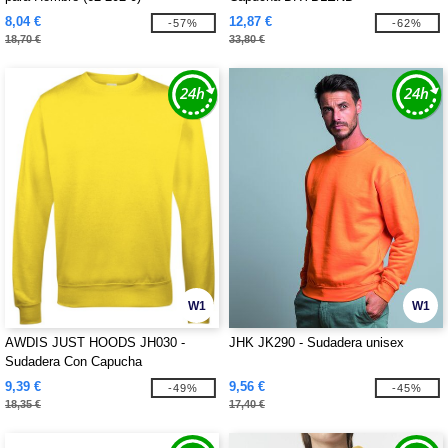
8,04 €
12,87 €
-57%
-62%
18,70 €
33,80 €
W1
W1
AWDIS JUST HOODS JH030 -
JHK JK290 - Sudadera unisex
Sudadera Con Capucha
9,39 €
9,56 €
-49%
-45%
18,35 €
17,40 €