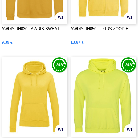
W1
W1
AWDIS JH030 - AWDIS SWEAT
AWDIS JH050J - KIDS ZOODIE
9,39 €
13,87 €
W1
W1