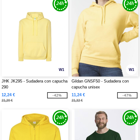
W1
W1
JHK JK295 - Sudadera con capucha
Gildan GNSF50 - Sudadera con
290
capucha unisex
12,24 €
11,24 €
-42%
-47%
21,20 €
21,32 €