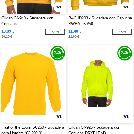
W1
W1
Gildan GN940 - Sudadera con
B&C ID203 - Sudadera con Capucha
Capucha
SWEAT 50/50
10,89 €
11,48 €
-64%
-48%
30,20 €
22,00 €
W1
W1
Fruit of the Loom SC250 - Sudadera
Gildan GN925 - Sudadera con
para Hombre (62-202-0)
Capucha DRYBLEND