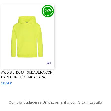
W1
AWDIS JH004J - SUDADERA CON
CAPUCHA ELÉCTRICA PARA
NIÑOS
12,54 €
Compra
Sudaderas Unisex Amarillo
con Ntextil España