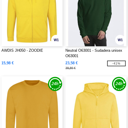
W1
W1
AWDIS JH050 - ZOODIE
Neutral O63001 - Sudadera unisex
O63001
15,98 €
23,58 €
-41%
39,80 €