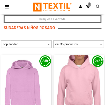
×
App de Ntextil
0
Descargar app
|
¡Mejores precios en app!
búsqueda avanzada
SUDADERAS NIÑOS ROSADO