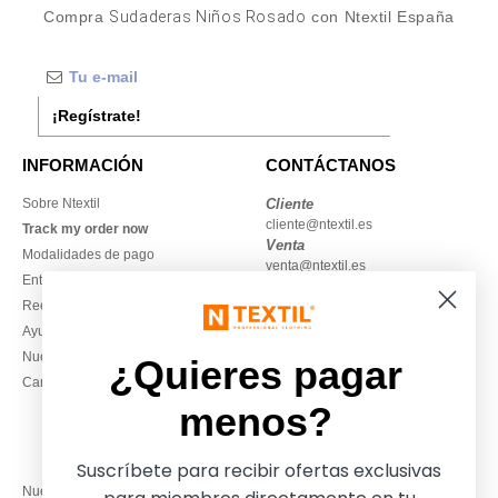
Compra
Sudaderas Niños Rosado
con Ntextil España
¡Regístrate!
INFORMACIÓN
CONTÁCTANOS
Sobre Ntextil
Cliente
cliente@ntextil.es
Track my order now
Venta
Modalidades de pago
venta@ntextil.es
Entrega
Reembolsos / devoluciones
930 410 200
Ayuda & FAQs
Lunes – jueves: 10:00–13:00 y
Nuestros compromisos
14:00–17:30
¿Quieres pagar
Camisetas locales al por mayor
Viernes: 10:00–14:00
menos?
Suscríbete para recibir ofertas exclusivas
Nuestros socios financieros