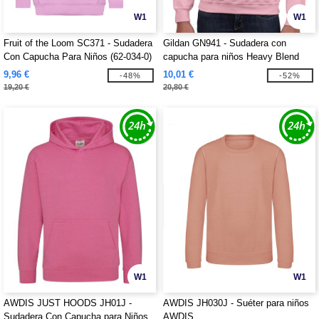
W1
W1
Fruit of the Loom SC371 - Sudadera
Gildan GN941 - Sudadera con
Con Capucha Para Niños (62-034-0)
capucha para niños Heavy Blend
9,96 €
10,01 €
-48%
-52%
19,20 €
20,80 €
W1
W1
AWDIS JUST HOODS JH01J -
AWDIS JH030J - Suéter para niños
Sudadera Con Capucha para Niños
AWDIS