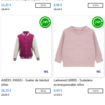
11,21 €
8,56 €
-39%
-43%
18,35 €
15,10 €
W1
W1
AWDIS JH043J - Suéter de béisbol
Larkwood LW800 - Sudadera
niños
ecorresponsable niños
16,33 €
9,43 €
-45%
-46%
29,80 €
17,62 €