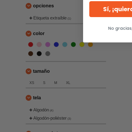
opciones
Sí, ¡quie
Etiqueta extraíble
(1)
No gracias
color
tamaño
XS
S
M
XL
tela
Algodón
(4)
Algodón-poliéster
(3)