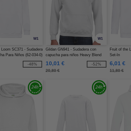
W1
W1
he Loom SC371 - Sudadera
Gildan GN941 - Sudadera con
Fruit of th
a Para Niños (62-034-0)
capucha para niños Heavy Blend
Set-In
10,01 €
6,01 €
-48%
-52%
20,80 €
11,80 €