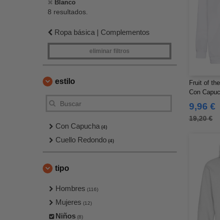
Blanco
8 resultados.
Ropa básica | Complementos
eliminar filtros
estilo
Fruit of t
Con Capuch
9,96 €
19,20 €
Con Capucha
(4)
Cuello Redondo
(4)
tipo
Hombres
(116)
Mujeres
(12)
Niños
(8)