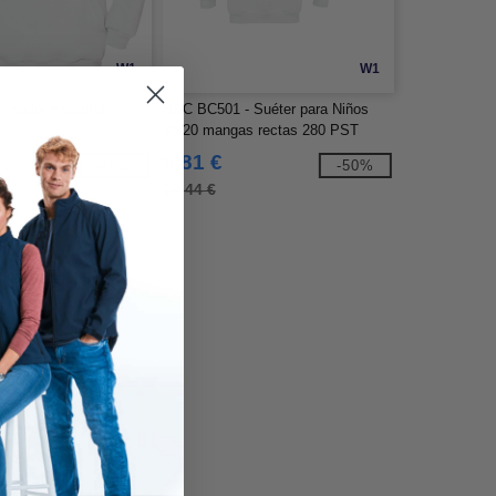
W1
W1
 Sudor Enfant à
B&C BC501 - Suéter para Niños
80/20 mangas rectas 280 PST
9,81 €
-48%
-50%
19,44 €