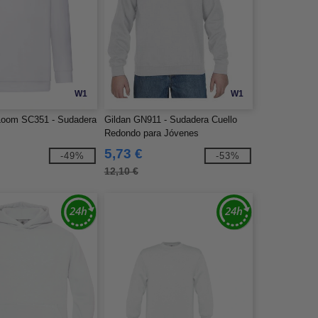
W1
W1
e Loom SC351 - Sudadera
Gildan GN911 - Sudadera Cuello
Redondo para Jóvenes
5,73 €
-49%
-53%
12,10 €