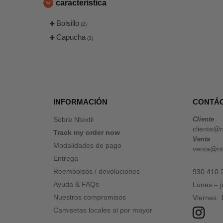
característica
Bolsillo
(2)
Capucha
(3)
INFORMACIÓN
CONTÁ
Sobre Ntextil
Cliente
cliente@n
Track my order now
Venta
Modalidades de pago
venta@nte
Entrega
Reembolsos / devoluciones
930 410 
Ayuda & FAQs
Lunes – 
Nuestros compromisos
Viernes:
Camisetas locales al por mayor