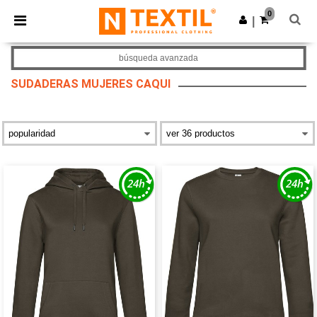
×
App de Ntextil
0
Descargar app
|
¡Mejores precios en app!
búsqueda avanzada
SUDADERAS MUJERES CAQUI