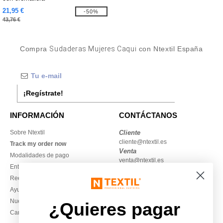
21,95 €
-50%
43,76 €
Compra
Sudaderas Mujeres Caqui
con Ntextil España
¡Regístrate!
INFORMACIÓN
CONTÁCTANOS
Sobre Ntextil
Cliente
cliente@ntextil.es
Track my order now
Venta
Modalidades de pago
venta@ntextil.es
Entrega
Reembolsos / devoluciones
930 410 200
Ayuda & FAQs
Lunes – jueves: 10:00–13:00 y
Nuestros compromisos
14:00–17:30
¿Quieres pagar
Camisetas locales al por mayor
Viernes: 10:00–14:00