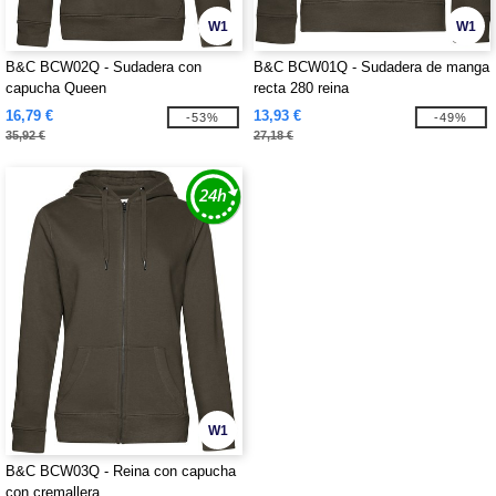
W1
W1
B&C BCW02Q - Sudadera con
B&C BCW01Q - Sudadera de manga
capucha Queen
recta 280 reina
16,79 €
13,93 €
-53%
-49%
35,92 €
27,18 €
W1
B&C BCW03Q - Reina con capucha
con cremallera