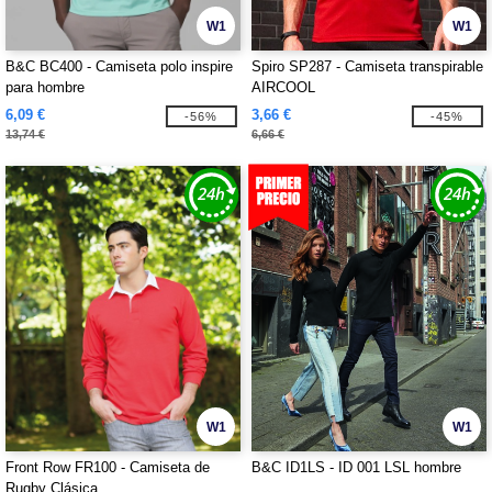
W1
W1
B&C BC400 - Camiseta polo inspire
Spiro SP287 - Camiseta transpirable
para hombre
AIRCOOL
6,09 €
3,66 €
-56%
-45%
13,74 €
6,66 €
W1
W1
Front Row FR100 - Camiseta de
B&C ID1LS - ID 001 LSL hombre
Rugby Clásica