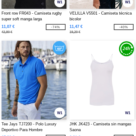
W1
W1
Front row FR043 - Camiseta rugby
VELILLA V5501 - Camiseta técnica
super soft manga larga
bicolor
11,07 €
11,47 €
-74%
-40%
42,80 €
19,20 €
W1
W1
Tee Jays TJ7200 - Polo Luxury
JHK JK423 - Camiseta sin mangas
Deportivo Para Hombre
Saona