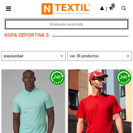
×
App de Ntextil
0
Descargar app
|
¡Mejores precios en app!
búsqueda avanzada
ROPA DEPORTIVA S