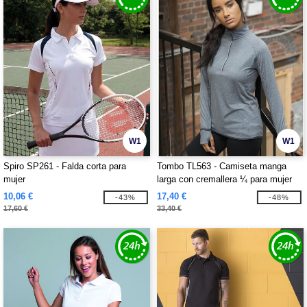
W1
W1
Spiro SP261 - Falda corta para
Tombo TL563 - Camiseta manga
mujer
larga con cremallera ¼ para mujer
10,06 €
17,40 €
-43%
-48%
17,60 €
33,40 €