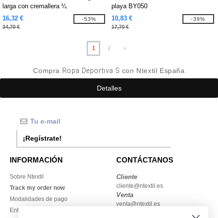
larga con cremallera ¼
playa BY050
16,32 €
10,83 €
-53%
-39%
34,70 €
17,70 €
1
2
»
Compra
Ropa Deportiva S
con Ntextil España
Detalles
¡Regístrate!
INFORMACIÓN
CONTÁCTANOS
Sobre Ntextil
Cliente
cliente@ntextil.es
Track my order now
Venta
Modalidades de pago
venta@ntextil.es
Entrega