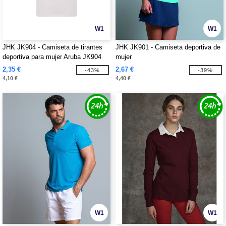
W1
W1
JHK JK904 - Camiseta de tirantes
JHK JK901 - Camiseta deportiva de
deportiva para mujer Aruba JK904
mujer
2,35 €
2,67 €
-43%
-39%
4,10 €
4,40 €
W1
W1