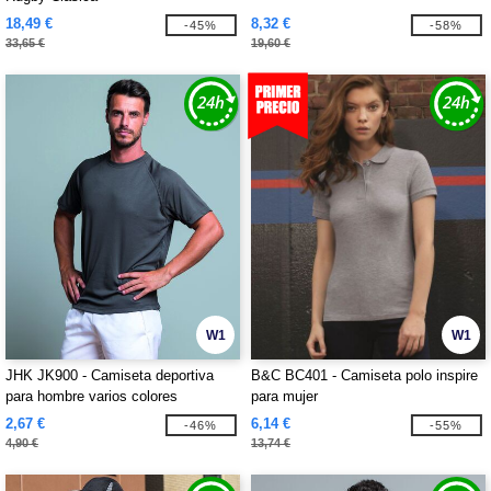
18,49 €
8,32 €
-45%
-58%
33,65 €
19,60 €
W1
W1
JHK JK900 - Camiseta deportiva
B&C BC401 - Camiseta polo inspire
para hombre varios colores
para mujer
2,67 €
6,14 €
-46%
-55%
4,90 €
13,74 €