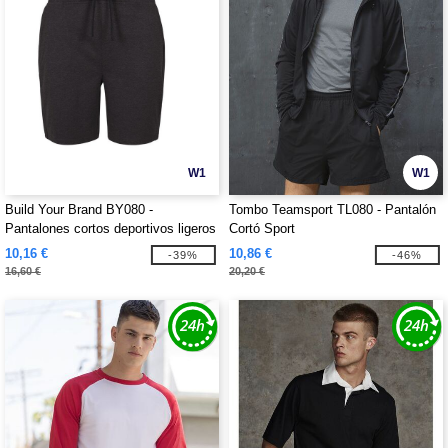
W1
W1
Build Your Brand BY080 -
Tombo Teamsport TL080 - Pantalón
Pantalones cortos deportivos ligeros
Cortó Sport
BY080
10,16 €
10,86 €
-39%
-46%
16,60 €
20,20 €