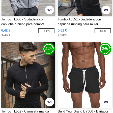
W1
W1
Tombo TL550 - Sudadera con
Tombo TL551 - Sudadera con
capucha running para hombre
capucha running para mujer
6,42 €
5,61 €
-84%
-85%
40,50 €
37,60 €
W1
W1
Tombo TL562 - Camiseta manga
Build Your Brand BY050 - Bañador