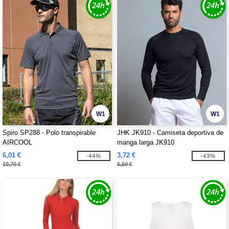
W1
W1
Spiro SP288 - Polo transpirable
JHK JK910 - Camiseta deportiva de
AIRCOOL
manga larga JK910
6,01 €
3,72 €
-44%
-43%
10,70 €
6,50 €