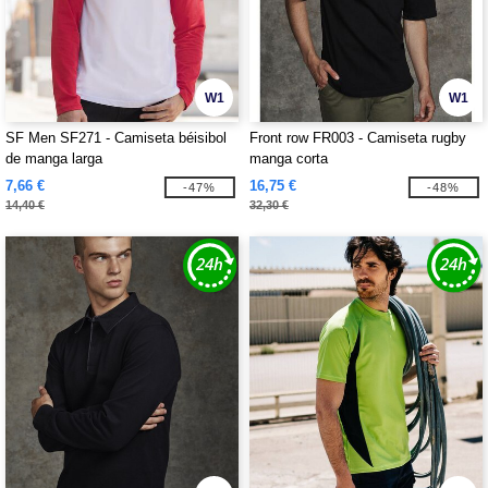
W1
W1
SF Men SF271 - Camiseta béisibol
Front row FR003 - Camiseta rugby
de manga larga
manga corta
7,66 €
16,75 €
-47%
-48%
14,40 €
32,30 €