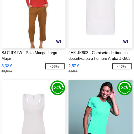
W1
W1
B&C ID1LW - Polo Manga Larga
JHK JK903 - Camiseta de tirantes
Mujer
deportiva para hombre Aruba JK903
8,32 €
2,57 €
-58%
-43%
19,60 €
4,50 €