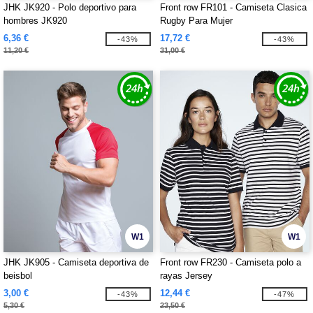
JHK JK920 - Polo deportivo para
Front row FR101 - Camiseta Clasica
hombres JK920
Rugby Para Mujer
6,36 €
17,72 €
-43%
-43%
11,20 €
31,00 €
W1
W1
JHK JK905 - Camiseta deportiva de
Front row FR230 - Camiseta polo a
beisbol
rayas Jersey
3,00 €
12,44 €
-43%
-47%
5,30 €
23,50 €