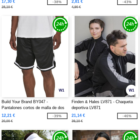
17,30 €
2,81 €
-38%
-43%
28,10 €
4,90 €
W1
W1
Build Your Brand BY047 -
Finden & Hales LV871 - Chaqueta
Pantalones cortos de malla de dos
deportiva LV871
tonos BY047
12,21 €
21,14 €
-39%
-46%
20,00 €
39,10 €