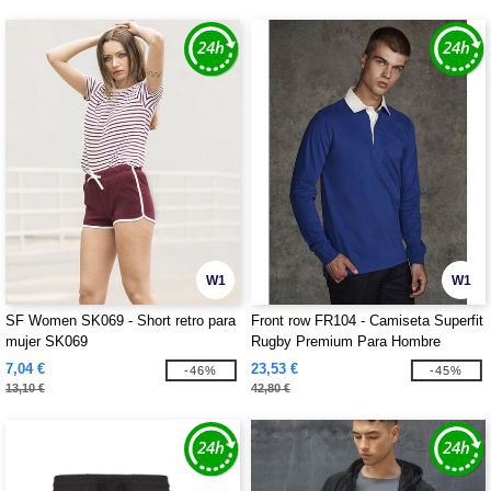
W1
W1
SF Women SK069 - Short retro para
Front row FR104 - Camiseta Superfit
mujer SK069
Rugby Premium Para Hombre
7,04 €
23,53 €
-46%
-45%
13,10 €
42,80 €