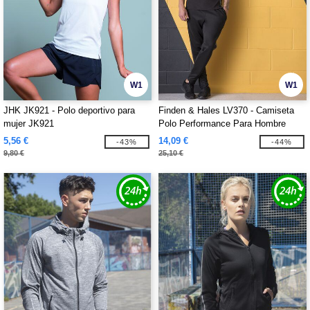
W1
W1
JHK JK921 - Polo deportivo para
Finden & Hales LV370 - Camiseta
mujer JK921
Polo Performance Para Hombre
5,56 €
14,09 €
-43%
-44%
9,80 €
25,10 €