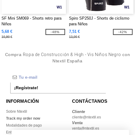
W1
W1
SF Mini SM069 - Shorts retro para
Spiro SP250J - Shorts de ciclismo
Niños
para Niños
5,68 €
7,51 €
-48%
-42%
10,90 €
13,00 €
Compra
Ropa de Construcción & High - Vis Niños Negro
con
Ntextil España
¡Regístrate!
INFORMACIÓN
CONTÁCTANOS
Sobre Ntextil
Cliente
cliente@ntextil.es
Track my order now
Venta
Modalidades de pago
venta@ntextil.es
Entrega