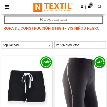
×
App de Ntextil
0
Descargar app
|
¡Mejores precios en app!
búsqueda avanzada
ROPA DE CONSTRUCCIÓN & HIGH - VIS NIÑOS NEGRO