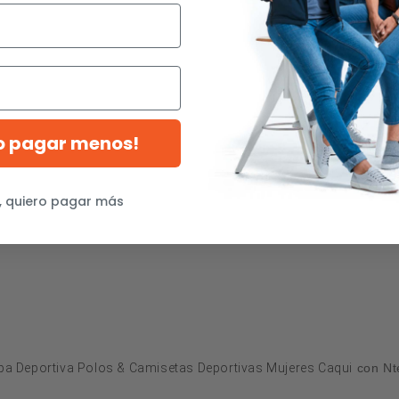
ro pagar menos!
, quiero pagar más
a Deportiva Polos & Camisetas Deportivas Mujeres Caqui
con Nte