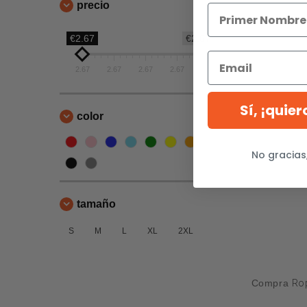
precio
€2.67
€2.67
2.67
2.67
2.67
2.67
2.67
Sí, ¡quie
color
No gracias
tamaño
S
M
L
XL
2XL
Compra
Rop