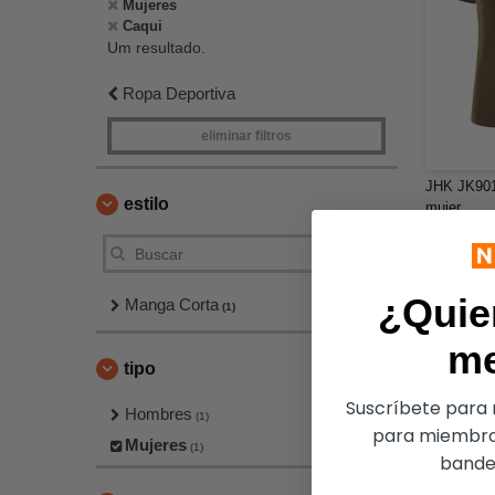
Mujeres
Caqui
Um resultado.
Ropa Deportiva
eliminar filtros
JHK JK901 
estilo
mujer
2,67 €
4,40 €
¿Quie
Manga Corta
(1)
m
tipo
Suscríbete para r
Hombres
(1)
para miembro
Mujeres
(1)
bandej