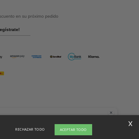
cuento en su próximo pedido
egístrate!
la
x
nes dudas o preguntas, puedes escribirnos en cualquier momento. Nuestro
RECHAZAR TODO
ACEPTAR TODO
t está aquí para ayudarte.
el sitio
Copyright 2026 ntextil.es - Todos los derechos reservados