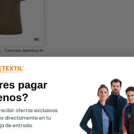
W1
- Camiseta deportiva de
-39%
res pagar
enos?
ecibir ofertas exclusivas
s directamente en tu
a de entrada.