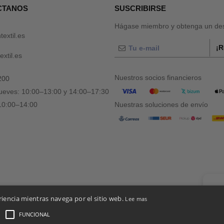
CTANOS
SUSCRIBIRSE
Hágase miembro y obtenga un des
textil.es
¡R
xtil.es
Nuestros socios financieros
200
jueves: 10:00–13:00 y 14:00–17:30
 10:00–14:00
Nuestras soluciones de envío
👋
Ho
riencia mientras navega por el sitio web.
Lee mas
Si tie
chatbo
FUNCIONAL
es De Acceso Y Uso
-
Condiciones Generales De Contratación
-
Política de Cookies
-
Mapa d