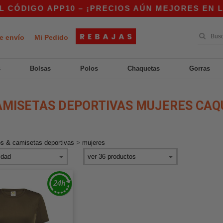
ÓDIGO APP10 – ¡PRECIOS AÚN MEJORES EN LA 
e envío
Mi Pedido
s
Bolsas
Polos
Chaquetas
Gorras
AMISETAS DEPORTIVAS MUJERES CAQ
>
os & camisetas deportivas
mujeres