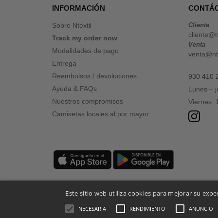
INFORMACIÓN
CONTÁ
Sobre Ntextil
Cliente
cliente@n
Track my order now
Venta
Modalidades de pago
venta@nte
Entrega
Reembolsos / devoluciones
930 410 
Ayuda & FAQs
Lunes – 
Nuestros compromisos
Viernes:
Camisetas locales al por mayor
Este sitio web utiliza cookies para mejorar su expe
NECESARIA
RENDIMIENTO
ANUNCIO
Menciones Legales
-
Política de Privacidad
-
Condiciones General