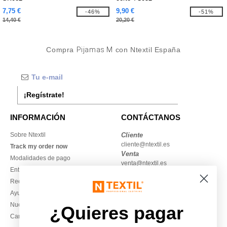
7,75 €
9,90 €
-46%
-51%
14,40 €
20,20 €
Compra
Pijamas M
con Ntextil España
¡Regístrate!
INFORMACIÓN
CONTÁCTANOS
Sobre Ntextil
Cliente
cliente@ntextil.es
Track my order now
Venta
Modalidades de pago
venta@ntextil.es
Entrega
Reembolsos / devoluciones
930 410 200
Ayuda & FAQs
Lunes – jueves: 10:00–13:00 y
Nuestros compromisos
14:00–17:30
¿Quieres pagar
Camisetas locales al por mayor
Viernes: 10:00–14:00