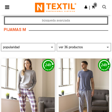
×
App de Ntextil
0
Descargar app
|
¡Mejores precios en app!
búsqueda avanzada
PIJAMAS M