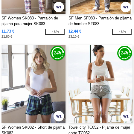
W1
W1
SF Women SK083 - Pantalón de
SF Men SF083 - Pantalón de pijama
pijama para mujer SK083
de hombre SF083
11,73 €
12,44 €
-46%
-46%
21,80 €
23,10 €
W1
W1
SF Women SK082 - Short de pijama
Towel city TC052 - Pijama de mujer
SK082
corto TC052