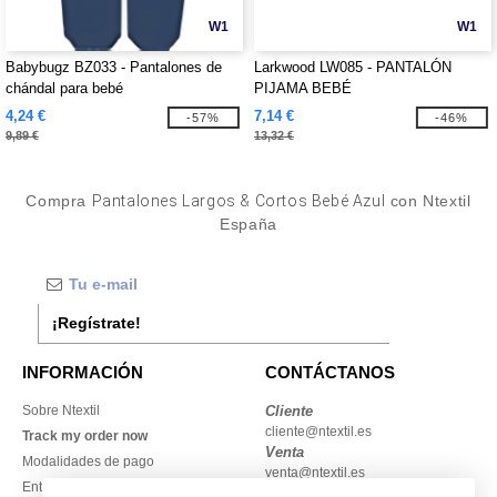
W1
W1
Babybugz BZ033 - Pantalones de
Larkwood LW085 - PANTALÓN
chándal para bebé
PIJAMA BEBÉ
4,24 €
7,14 €
-57%
-46%
9,89 €
13,32 €
Compra
Pantalones Largos & Cortos Bebé Azul
con Ntextil
España
¡Regístrate!
INFORMACIÓN
CONTÁCTANOS
Sobre Ntextil
Cliente
cliente@ntextil.es
Track my order now
Venta
Modalidades de pago
venta@ntextil.es
Entrega