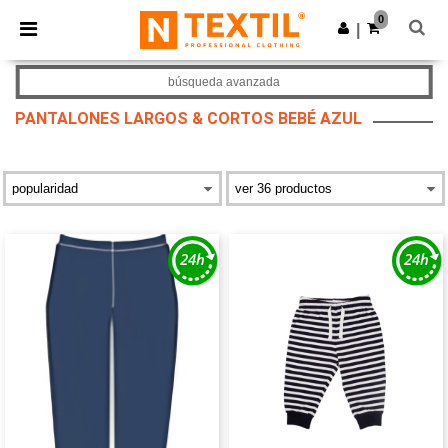
×
App de Ntextil
0
Descargar app
|
¡Mejores precios en app!
búsqueda avanzada
PANTALONES LARGOS & CORTOS BEBÉ AZUL