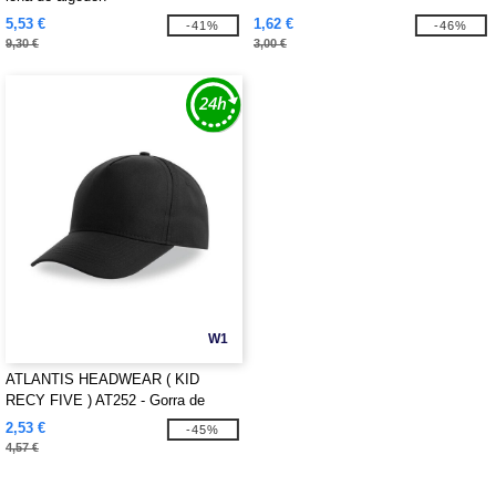
5,53 €
1,62 €
-41%
-46%
9,30 €
3,00 €
W1
ATLANTIS HEADWEAR ( KID
RECY FIVE ) AT252 - Gorra de
béisbol de 5 paneles hecha de
2,53 €
-45%
poliéster reciclado
4,57 €