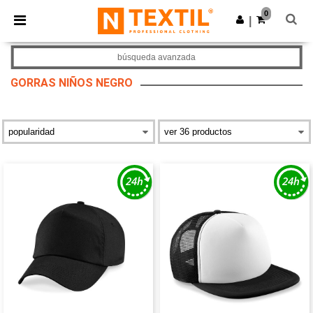
×
App de Ntextil
0
Descargar app
|
¡Mejores precios en app!
búsqueda avanzada
GORRAS NIÑOS NEGRO