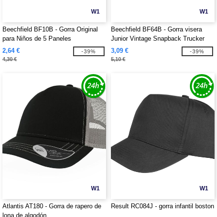
W1
W1
Beechfield BF10B - Gorra Original
Beechfield BF64B - Gorra visera
para Niños de 5 Paneles
Junior Vintage Snapback Trucker
2,64 €
3,09 €
-39%
-39%
4,30 €
5,10 €
W1
W1
Atlantis AT180 - Gorra de rapero de
Result RC084J - gorra infantil boston
lona de algodón