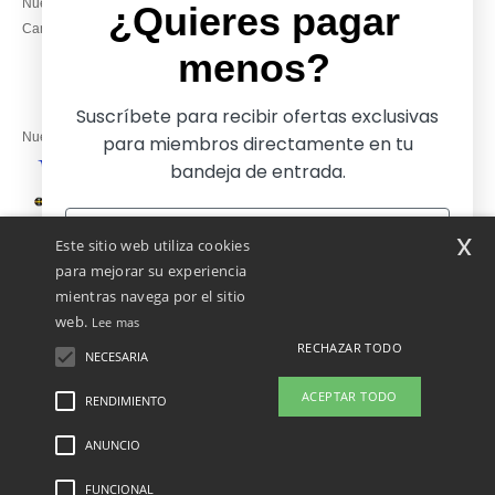
Nuestros compromisos
14:00–17:30
¿Quieres pagar
Camisetas locales al por mayor
Viernes: 10:00–14:00
menos?
Suscríbete para recibir ofertas exclusivas
Nuestros socios financieros
para miembros directamente en tu
bandeja de entrada.
Nuestras soluciones de envío
x
Este sitio web utiliza cookies
para mejorar su experiencia
mientras navega por el sitio
web.
Lee mas
RECHAZAR TODO
NECESARIA
Sí, ¡quiero pagar menos!
ACEPTAR TODO
RENDIMIENTO
👋
Hola
Si tienes dudas o preguntas, puedes
ANUNCIO
Menciones Legales
-
Política de Privacidad
-
Condiciones Generales De Acceso Y
No gracias, quiero pagar más
escribirnos en cualquier momento.
Uso
-
Condiciones Generales De Contratación
-
Política de Cookies
-
Mapa del sitio
Nuestro chatbot está aquí para
Copyright 2026 ntextil.es - Todos los derechos reservados
FUNCIONAL
ayudarte.