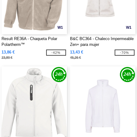
W1
W1
Result RE36A - Chaqueta Polar
B&C BC364 - Chaleco Impermeable
Polartherm™
Zen+ para mujer
13,86 €
13,43 €
-42%
-70%
23,80 €
45,26 €