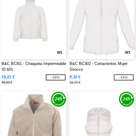
W1
W1
B&C BCI61 - Chaqueta Impermeable
B&C BC302 - Cortavientos Mujer
ID.601
Sirocco
19,21 €
9,32 €
-48%
-44%
36,80 €
16,72 €