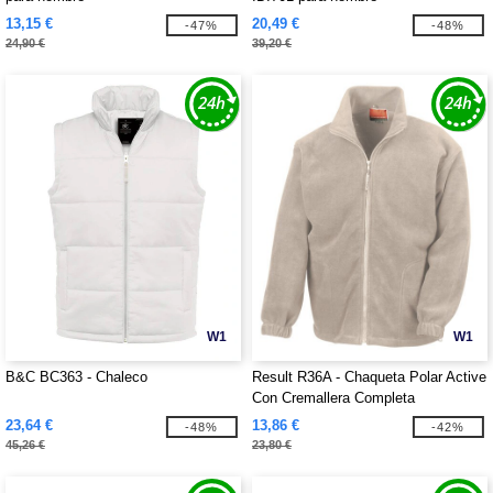
13,15 €
20,49 €
-47%
-48%
24,90 €
39,20 €
W1
W1
B&C BC363 - Chaleco
Result R36A - Chaqueta Polar Active
Con Cremallera Completa
23,64 €
13,86 €
-48%
-42%
45,26 €
23,80 €