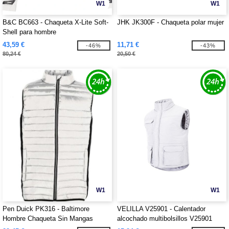
W1
W1
B&C BC663 - Chaqueta X-Lite Soft-
JHK JK300F - Chaqueta polar mujer
Shell para hombre
43,59 €
11,71 €
-46%
-43%
80,24 €
20,50 €
W1
W1
Pen Duick PK316 - Baltimore
VELILLA V25901 - Calentador
Hombre Chaqueta Sin Mangas
alcochado multibolsillos V25901