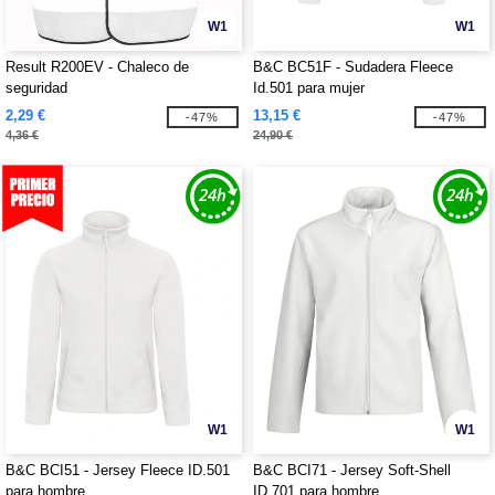
W1
W1
Result R200EV - Chaleco de
B&C BC51F - Sudadera Fleece
seguridad
Id.501 para mujer
2,29 €
13,15 €
-47%
-47%
4,36 €
24,90 €
W1
W1
B&C BCI51 - Jersey Fleece ID.501
B&C BCI71 - Jersey Soft-Shell
para hombre
ID.701 para hombre