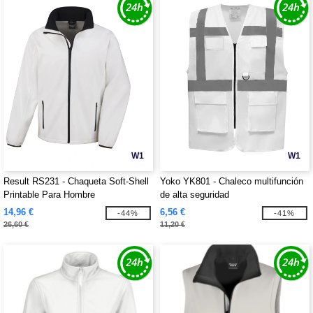
W1
W1
Result RS231 - Chaqueta Soft-Shell
Yoko YK801 - Chaleco multifunción
Printable Para Hombre
de alta seguridad
14,96 €
6,56 €
-44%
-41%
26,60 €
11,20 €