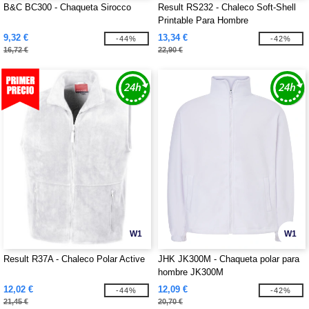
B&C BC300 - Chaqueta Sirocco
Result RS232 - Chaleco Soft-Shell
Printable Para Hombre
9,32 €
13,34 €
-44%
-42%
16,72 €
22,90 €
W1
W1
Result R37A - Chaleco Polar Active
JHK JK300M - Chaqueta polar para
hombre JK300M
12,02 €
12,09 €
-44%
-42%
21,45 €
20,70 €