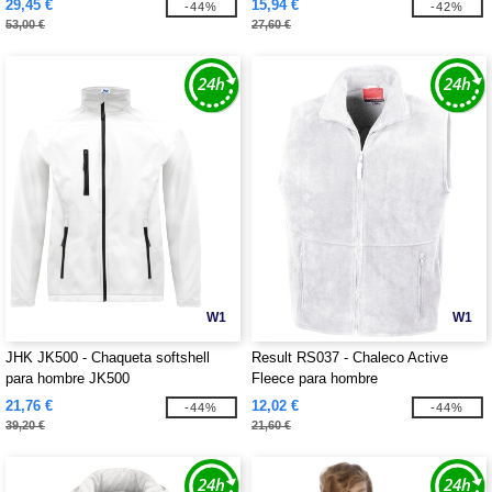
29,45 €
15,94 €
-44%
-42%
53,00 €
27,60 €
W1
W1
JHK JK500 - Chaqueta softshell
Result RS037 - Chaleco Active
para hombre JK500
Fleece para hombre
21,76 €
12,02 €
-44%
-44%
39,20 €
21,60 €