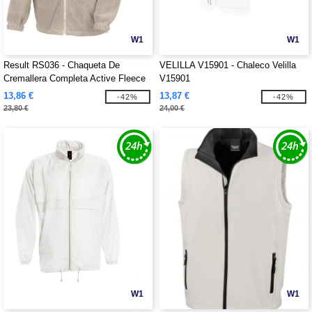
W1
W1
Result RS036 - Chaqueta De
VELILLA V15901 - Chaleco Velilla
Cremallera Completa Active Fleece
V15901
13,86 €
13,87 €
-42%
-42%
23,80 €
24,00 €
W1
W1