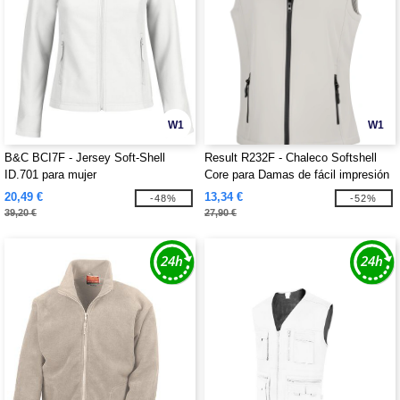
W1
W1
B&C BCI7F - Jersey Soft-Shell
Result R232F - Chaleco Softshell
ID.701 para mujer
Core para Damas de fácil impresión
20,49 €
13,34 €
-48%
-52%
39,20 €
27,90 €