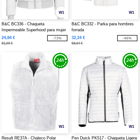
W1
W1
B&C BC336 - Chaqueta
B&C BC332 - Parka para hombres
Impermeable Superhood para mujer
forrada
24,84 €
32,24 €
-73%
-46%
91,00 €
59,64 €
W1
W1
Result RE37A - Chaleco Polar
Pen Duick PK517 - Chaqueta Ligera