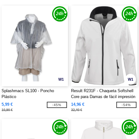
W1
W1
Splashmacs SL100 - Poncho
Result R231F - Chaqueta Softshell
Plástico
Core para Damas de fácil impresión
5,99 €
14,96 €
-45%
-54%
10,90 €
32,40 €