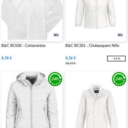
W1
W1
B&C BC630 - Cortavientos
B&C BC301 - Chubasquero Niño
8,78 €
9,32 €
-44%
16,72 €