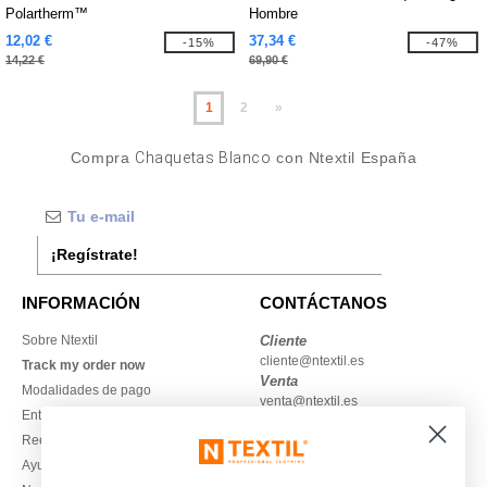
Polartherm™
Hombre
12,02 €
37,34 €
-15%
-47%
14,22 €
69,90 €
1
2
»
Compra
Chaquetas Blanco
con Ntextil España
¡Regístrate!
INFORMACIÓN
CONTÁCTANOS
Sobre Ntextil
Cliente
cliente@ntextil.es
Track my order now
Venta
Modalidades de pago
venta@ntextil.es
Entrega
Reembolsos / devoluciones
930 410 200
Ayuda & FAQs
Lunes – jueves: 10:00–13:00 y