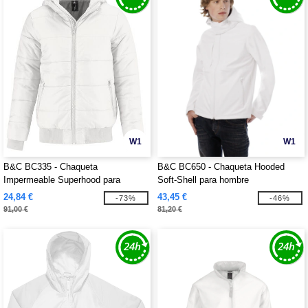
W1
W1
B&C BC335 - Chaqueta
B&C BC650 - Chaqueta Hooded
Impermeable Superhood para
Soft-Shell para hombre
hombre
24,84 €
43,45 €
-73%
-46%
91,00 €
81,20 €