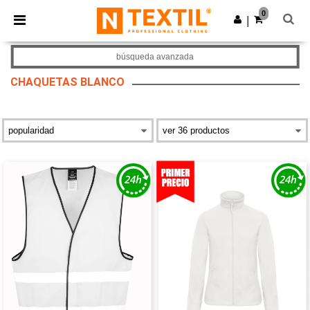
×
App de Ntextil
0
Descargar app
|
¡Mejores precios en app!
búsqueda avanzada
CHAQUETAS BLANCO