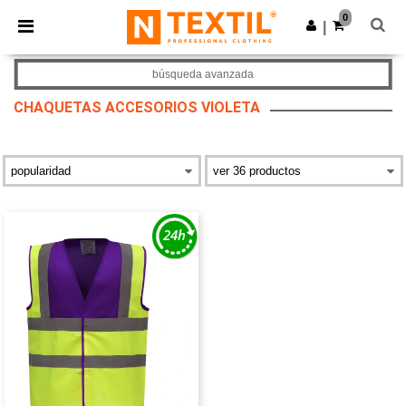
×
App de Ntextil
0
Descargar app
|
¡Mejores precios en app!
búsqueda avanzada
CHAQUETAS ACCESORIOS VIOLETA