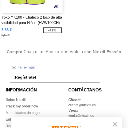
W1
Yoko YK100 - Chaleco 2 b&b de alta
visibilidad para Niños (HVW100CH)
3,33 €
-41%
5,60 €
Compra
Chaquetas Accesorios Violeta
con Ntextil España
¡Regístrate!
INFORMACIÓN
CONTÁCTANOS
Sobre Ntextil
Cliente
cliente@ntextil.es
Track my order now
Venta
Modalidades de pago
venta@ntextil.es
Entrega
Reembolsos / devoluciones