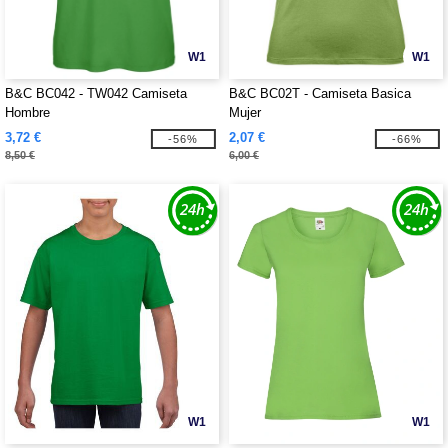
W1
W1
B&C BC042 - TW042 Camiseta
B&C BC02T - Camiseta Basica
Hombre
Mujer
3,72 €
2,07 €
-56%
-66%
8,50 €
6,00 €
W1
W1