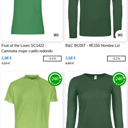
W1
W1
Fruit of the Loom SC1422 -
B&C BC05T - #E150 Hombre Lsl
Camiseta mujer cuello redondo
1,88 €
3,68 €
-54%
-62%
4,10 €
9,80 €