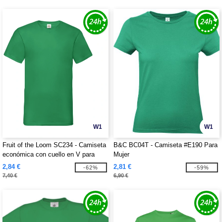
W1
W1
Fruit of the Loom SC234 - Camiseta
B&C BC04T - Camiseta #E190 Para
económica con cuello en V para
Mujer
hombre
2,84 €
2,81 €
-62%
-59%
7,40 €
6,90 €