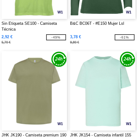
W1
W1
Sin Etiqueta SE100 - Camiseta
B&C BC06T - #E150 Mujer Lsl
Técnica
2,92 €
3,78 €
-49%
-61%
5,70 €
9,80 €
W1
W1
JHK JK190 - Camiseta premium 190
JHK JK154 - Camiseta infantil 155