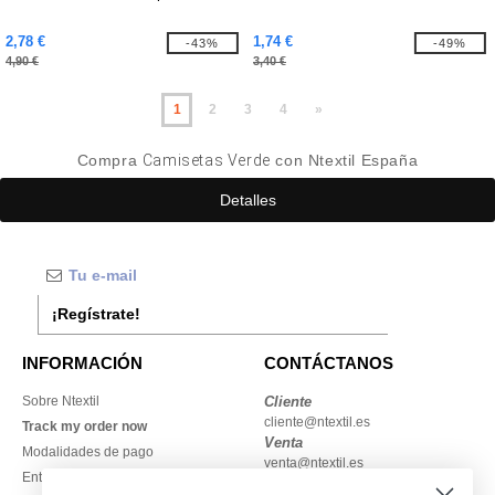
2,78 €
1,74 €
-43%
-49%
4,90 €
3,40 €
1
2
3
4
»
Compra
Camisetas Verde
con Ntextil España
Detalles
¡Regístrate!
INFORMACIÓN
CONTÁCTANOS
Sobre Ntextil
Cliente
cliente@ntextil.es
Track my order now
Venta
Modalidades de pago
venta@ntextil.es
Entrega