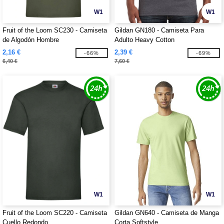
W1
W1
Fruit of the Loom SC230 - Camiseta
Gildan GN180 - Camiseta Para
de Algodón Hombre
Adulto Heavy Cotton
2,16 €
2,39 €
-66%
-69%
6,40 €
7,60 €
W1
W1
Fruit of the Loom SC220 - Camiseta
Gildan GN640 - Camiseta de Manga
Cuello Redondo
Corta Softstyle