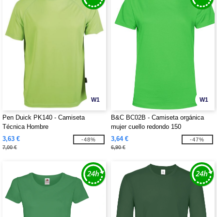
W1
W1
Pen Duick PK140 - Camiseta
B&C BC02B - Camiseta orgánica
Técnica Hombre
mujer cuello redondo 150
3,63 €
3,64 €
-48%
-47%
7,00 €
6,90 €