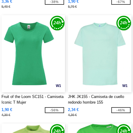
3,36 €
1,90 €
-38%
-67%
5,40 €
5,70 €
W1
W1
Fruit of the Loom SC151 - Camiseta
JHK JK155 - Camiseta de cuello
Iconic T Mujer
redondo hombre 155
1,90 €
2,34 €
-56%
-46%
4,30 €
4,30 €