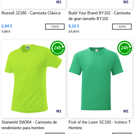
W1
W1
Russell JZ180 - Camiseta Clásica
Build Your Brand BY102 - Camiseta
de gran tamaño BY102
2,84 €
8,10 €
-59%
-44%
7,00 €
14,40 €
W1
W1
Starworld SW304 - Camiseta de
Fruit of the Loom SC150 - Icónico T
rendimiento para hombre
Hombre