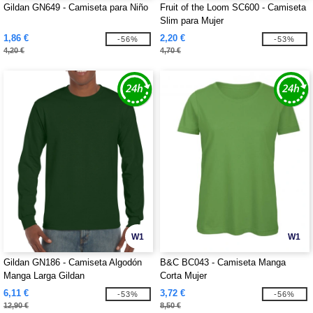
Gildan GN649 - Camiseta para Niño
Fruit of the Loom SC600 - Camiseta
Slim para Mujer
1,86 €
2,20 €
-56%
-53%
4,20 €
4,70 €
W1
W1
Gildan GN186 - Camiseta Algodón
B&C BC043 - Camiseta Manga
Manga Larga Gildan
Corta Mujer
6,11 €
3,72 €
-53%
-56%
12,90 €
8,50 €