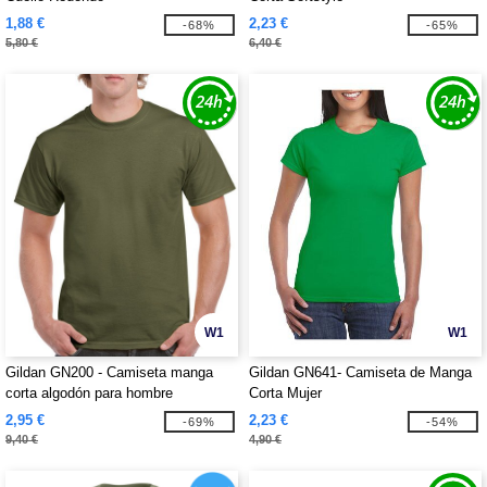
1,88 €
2,23 €
-68%
-65%
5,80 €
6,40 €
W1
W1
Gildan GN200 - Camiseta manga
Gildan GN641- Camiseta de Manga
corta algodón para hombre
Corta Mujer
2,95 €
2,23 €
-69%
-54%
9,40 €
4,90 €