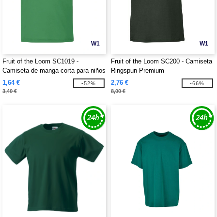
W1
W1
Fruit of the Loom SC1019 -
Fruit of the Loom SC200 - Camiseta
Camiseta de manga corta para niños
Ringspun Premium
1,64 €
2,76 €
-52%
-66%
3,40 €
8,00 €