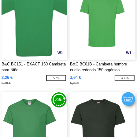
W1
W1
B&C BC151 - EXACT 150 Camiseta
B&C BC01B - Camiseta hombre
para Niño
cuello redondo 150 orgánico
2,26 €
3,64 €
-57%
-47%
5,20 €
6,90 €