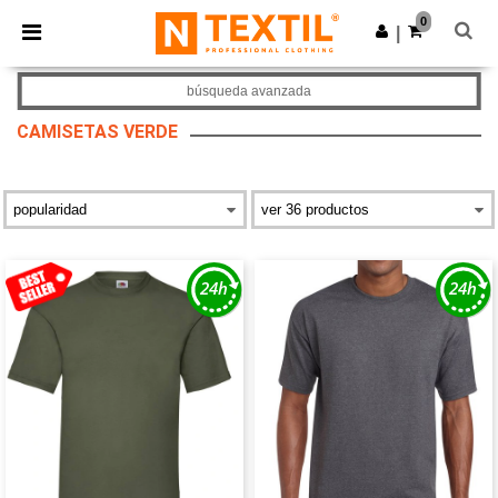
×
App de Ntextil
0
Descargar app
|
¡Mejores precios en app!
búsqueda avanzada
CAMISETAS VERDE