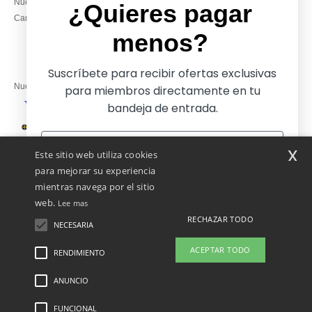
Nuestros compromisos
14:00–17:30
¿Quieres pagar
Camisetas locales al por mayor
Viernes: 10:00–14:00
menos?
Suscríbete para recibir ofertas exclusivas
Nuestros socios financieros
para miembros directamente en tu
bandeja de entrada.
Nuestras soluciones de envío
x
Este sitio web utiliza cookies
para mejorar su experiencia
mientras navega por el sitio
web.
Lee mas
RECHAZAR TODO
NECESARIA
Sí, ¡quiero pagar menos!
ACEPTAR TODO
RENDIMIENTO
👋
Hola
Si tienes dudas o preguntas, puedes
ANUNCIO
Menciones Legales
-
Política de Privacidad
-
Condiciones Generales De Acceso Y
No gracias, quiero pagar más
escribirnos en cualquier momento.
Uso
-
Condiciones Generales De Contratación
-
Política de Cookies
-
Mapa del sitio
Nuestro chatbot está aquí para
Copyright 2026 ntextil.es - Todos los derechos reservados
FUNCIONAL
ayudarte.