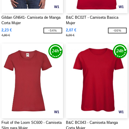
W1
W1
Gildan GN641- Camiseta de Manga
B&C BC02T - Camiseta Basica
Corta Mujer
Mujer
2,23 €
2,07 €
-54%
-66%
4,90 €
6,00 €
W1
W1
Fruit of the Loom SC600 - Camiseta
B&C BC043 - Camiseta Manga
Slim para Mujer
Corta Mujer