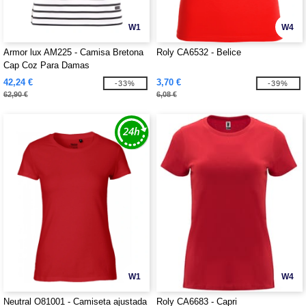
W1
W4
Armor lux AM225 - Camisa Bretona
Roly CA6532 - Belice
Cap Coz Para Damas
42,24 €
3,70 €
-33%
-39%
62,90 €
6,08 €
W1
W4
Neutral O81001 - Camiseta ajustada
Roly CA6683 - Capri