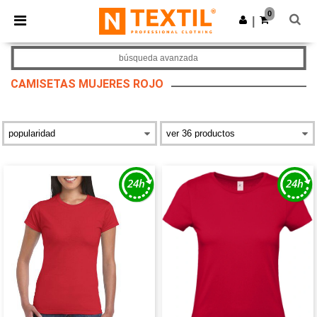
×
App de Ntextil
0
Descargar app
|
¡Mejores precios en app!
búsqueda avanzada
CAMISETAS MUJERES ROJO