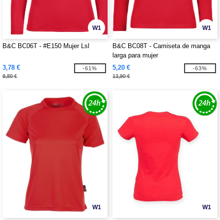
W1
W1
B&C BC06T - #E150 Mujer Lsl
B&C BC08T - Camiseta de manga
larga para mujer
3,78 €
5,20 €
-61%
-63%
9,80 €
13,90 €
W1
W1