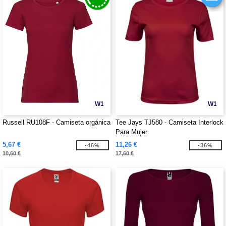
W1
W1
Russell RU108F - Camiseta orgánica
Tee Jays TJ580 - Camiseta Interlock
Para Mujer
5,67 €
11,26 €
-46%
-36%
10,60 €
17,60 €