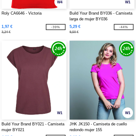
W4
W1
Roly CA6646 - Victoria
Build Your Brand BY036 - Camiseta
larga de mujer BY036
1,97 €
5,29 €
-39%
-44%
3,24 €
9,50 €
W1
W1
Build Your Brand BY021 - Camiseta
JHK JK150 - Camiseta de cuello
mujer BY021
redondo mujer 155