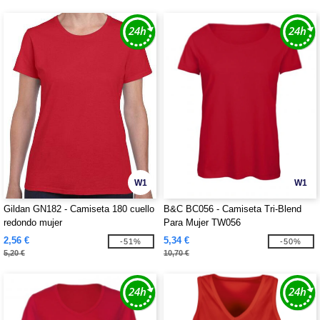
W1
W1
Gildan GN182 - Camiseta 180 cuello
B&C BC056 - Camiseta Tri-Blend
redondo mujer
Para Mujer TW056
2,56 €
5,34 €
-51%
-50%
5,20 €
10,70 €