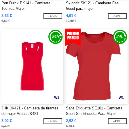
Pen Duick PK141 - Camiseta
Skinnifit SK121 - Camiseta Feel
Tecnica Mujer
Good para mujer
3,63 €
4,61 €
-45%
-58%
6,60 €
10,90 €
W1
W1
JHK JK421 - Camiseta de tirantes
Sans Étiquette SE101 - Camiseta
de mujer Aruba JK421
Sport Sin Etiqueta Para Mujer
3,02 €
2,92 €
-43%
-49%
5,30 €
5,70 €