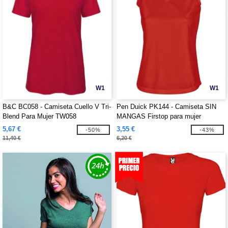
W1
W1
B&C BC058 - Camiseta Cuello V Tri-
Pen Duick PK144 - Camiseta SIN
Blend Para Mujer TW058
MANGAS Firstop para mujer
5,67 €
3,55 €
-50%
-43%
11,40 €
6,20 €