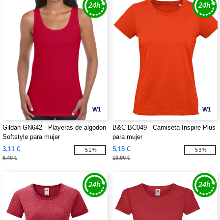
W1
W1
Gildan GN642 - Playeras de algodon
B&C BC049 - Camiseta Inspire Plus
Softstyle para mujer
para mujer
3,11 €
5,15 €
-51%
-53%
6,40 €
10,90 €