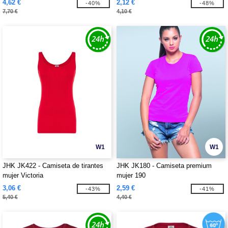
4,62 €
2,12 €
-40%
-48%
7,70 €
4,10 €
W1
W1
JHK JK422 - Camiseta de tirantes
JHK JK180 - Camiseta premium
mujer Victoria
mujer 190
3,06 €
2,59 €
-43%
-41%
5,40 €
4,40 €