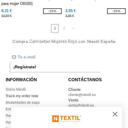
para mujer O81001
8,31 €
2,05 €
-38%
-39%
13,50 €
3,36 €
1
2
»
Compra
Camisetas Mujeres Rojo
con Ntextil España
¡Regístrate!
INFORMACIÓN
CONTÁCTANOS
Sobre Ntextil
Cliente
cliente@ntextil.es
Track my order now
Venta
Modalidades de pago
venta@ntextil.es
Entrega
Reembolsos / devoluciones
930 410 200
Ayuda & FAQs
Lunes – jueves: 10:00–13:00 y