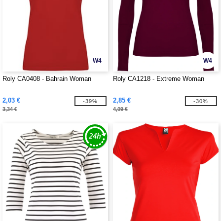
W4
W4
Roly CA0408 - Bahrain Woman
Roly CA1218 - Extreme Woman
2,03 €
2,85 €
-39%
-30%
3,34 €
4,09 €