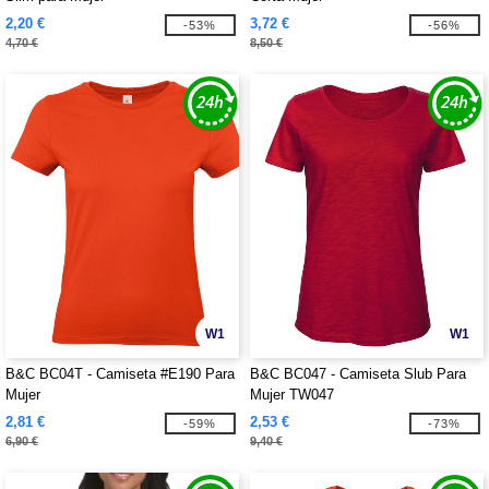
2,20 €
3,72 €
-53%
-56%
4,70 €
8,50 €
W1
W1
B&C BC04T - Camiseta #E190 Para
B&C BC047 - Camiseta Slub Para
Mujer
Mujer TW047
2,81 €
2,53 €
-59%
-73%
6,90 €
9,40 €