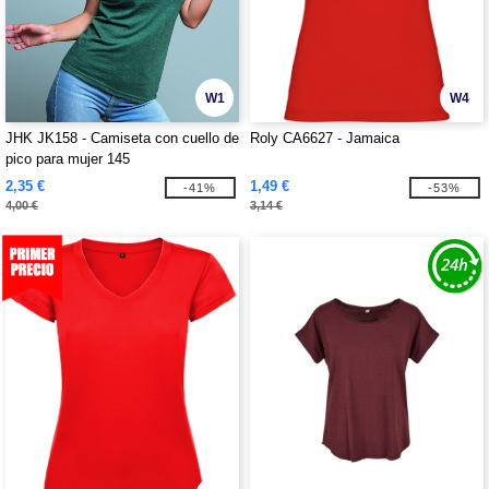
W1
W4
JHK JK158 - Camiseta con cuello de
Roly CA6627 - Jamaica
pico para mujer 145
2,35 €
1,49 €
-41%
-53%
4,00 €
3,14 €