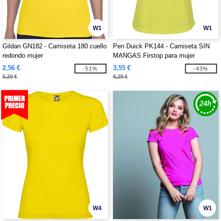
W1
W1
Gildan GN182 - Camiseta 180 cuello
Pen Duick PK144 - Camiseta SIN
redondo mujer
MANGAS Firstop para mujer
2,56 €
3,55 €
-51%
-43%
5,20 €
6,20 €
W4
W1