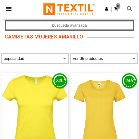
×
App de Ntextil
0
Descargar app
|
¡Mejores precios en app!
búsqueda avanzada
CAMISETAS MUJERES AMARILLO