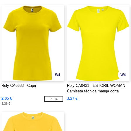
W4
W4
Roly CA6683 - Capri
Roly CA0431 - ESTORIL WOMAN
Camiseta técnica manga corta
entallada transpirable
2,05 €
3,27 €
-39%
3,36 €