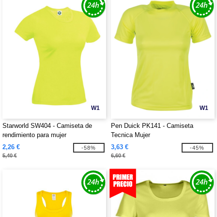
W1
W1
Starworld SW404 - Camiseta de
Pen Duick PK141 - Camiseta
rendimiento para mujer
Tecnica Mujer
2,26 €
3,63 €
-58%
-45%
5,40 €
6,60 €