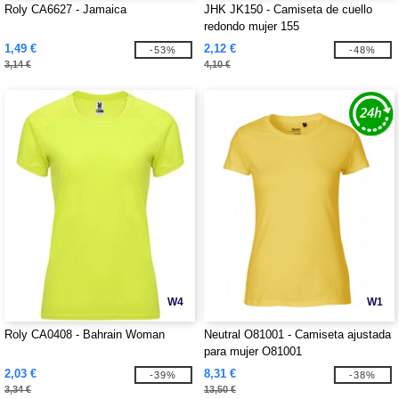
Roly CA6627 - Jamaica
JHK JK150 - Camiseta de cuello
redondo mujer 155
1,49 €
2,12 €
-53%
-48%
3,14 €
4,10 €
W4
W1
Roly CA0408 - Bahrain Woman
Neutral O81001 - Camiseta ajustada
para mujer O81001
2,03 €
8,31 €
-39%
-38%
3,34 €
13,50 €