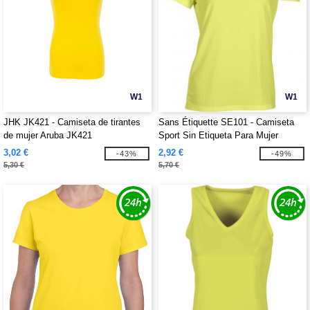
W1
W1
JHK JK421 - Camiseta de tirantes
Sans Étiquette SE101 - Camiseta
de mujer Aruba JK421
Sport Sin Etiqueta Para Mujer
3,02 €
2,92 €
-43%
-49%
5,30 €
5,70 €