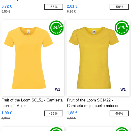
3,72 €
2,81 €
-56%
-59%
8,50 €
6,90 €
W1
W1
Fruit of the Loom SC151 - Camiseta
Fruit of the Loom SC1422 -
Iconic T Mujer
Camiseta mujer cuello redondo
1,90 €
1,88 €
-56%
-54%
4,30 €
4,10 €