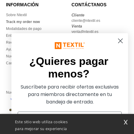
INFORMACIÓN
CONTÁCTANOS
Sobre Ntextil
Cliente
cliente@ntextil.es
Track my order now
Venta
Modalidades de pago
venta@ntextil.es
Entrega
Reembolsos / devoluciones
930 410 200
Ayuda & FAQs
Lunes – jueves: 10:00–13:00 y
Nuestros compromisos
14:00–17:30
¿Quieres pagar
Camisetas locales al por mayor
Viernes: 10:00–14:00
menos?
Suscríbete para recibir ofertas exclusivas
Nuestros socios financieros
para miembros directamente en tu
bandeja de entrada.
Nuestras soluciones de envío
x
Este sitio web utiliza cookies
para mejorar su experiencia