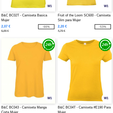
W1
W1
B&C BC02T - Camiseta Basica
Fruit of the Loom SC600 - Camiseta
Mujer
Slim para Mujer
2,07 €
2,20 €
-66%
-53%
6,00 €
4,70 €
W1
W1
B&C BC043 - Camiseta Manga
B&C BC04T - Camiseta #E190 Para
Corta Mujer
Mujer