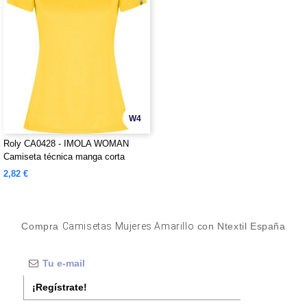
W4
Roly CA0428 - IMOLA WOMAN
Camiseta técnica manga corta
entallada transpirable
2,82 €
Compra
Camisetas Mujeres Amarillo
con Ntextil España
¡Regístrate!