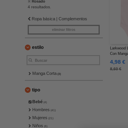
Rosado
4 resultados.
Ropa básica | Complementos
eliminar filtros
estilo
Larkwood 
Con Manga
4,98 €
8,60 €
Manga Corta
(3)
tipo
Bebé
(4)
Hombres
(41)
Mujeres
(21)
Niños
(6)