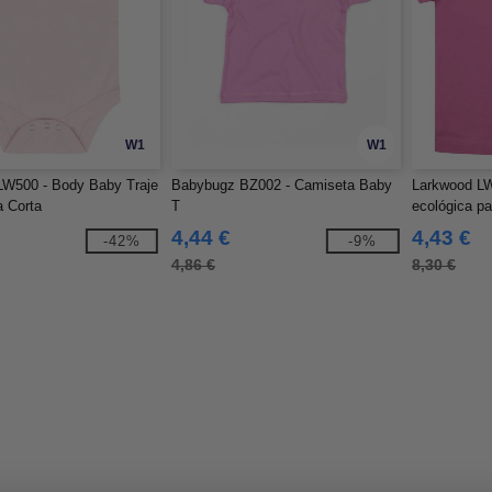
W1
W1
LW500 - Body Baby Traje
Babybugz BZ002 - Camiseta Baby
Larkwood LW
 Corta
T
ecológica p
4,44 €
4,43 €
-42%
-9%
4,86 €
8,30 €