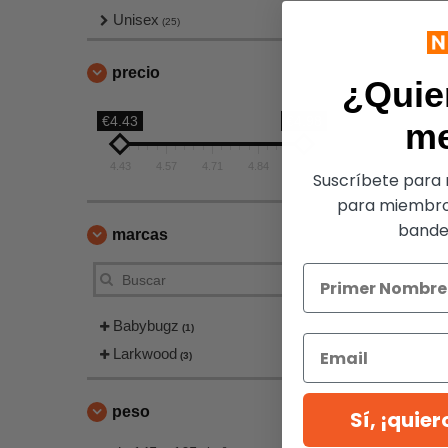
Unisex
(25)
precio
¿Quie
€4.43
€4.98
m
4.43
4.57
4.71
4.84
4.98
Suscríbete para r
para miembro
bandej
marcas
Babybugz
(1)
Larkwood
(3)
peso
Sí, ¡quie