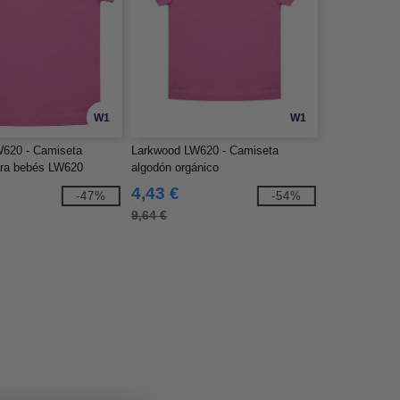
W1
W1
620 - Camiseta
Larkwood LW620 - Camiseta
ara bebés LW620
algodón orgánico
4,43 €
-47%
-54%
9,64 €