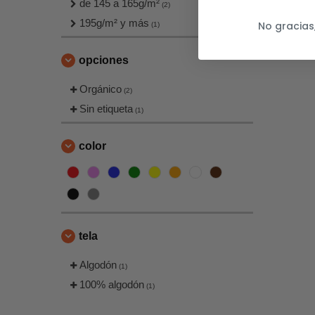
de 145 a 165g/m²
(2)
195g/m² y más
No gracias
(1)
opciones
Orgánico
(2)
Sin etiqueta
(1)
color
tela
Algodón
(1)
100% algodón
(1)