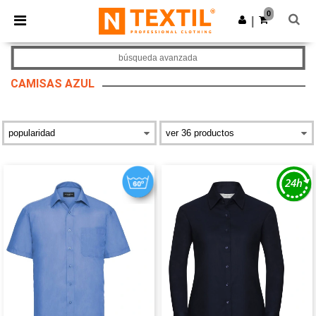
×
App de Ntextil
0
Descargar app
|
¡Mejores precios en app!
búsqueda avanzada
CAMISAS AZUL