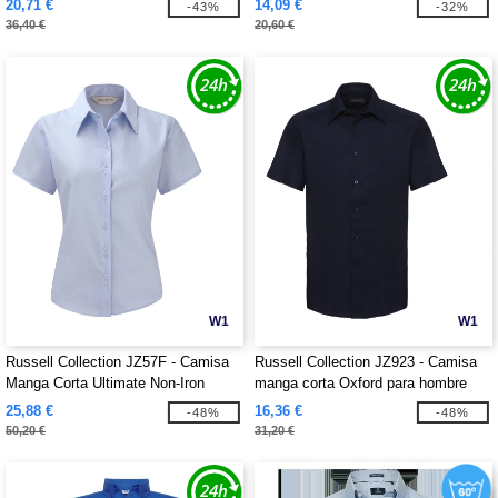
20,71 €
14,09 €
-43%
-32%
36,40 €
20,60 €
W1
W1
Russell Collection JZ57F - Camisa
Russell Collection JZ923 - Camisa
Manga Corta Ultimate Non-Iron
manga corta Oxford para hombre
25,88 €
16,36 €
-48%
-48%
50,20 €
31,20 €