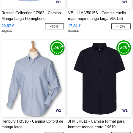
W1
W1
Russell Collection JZ962 - Camisa
VELILLA V5015S - Camisa cuello
Manga Larga Herringbone
mao mujer manga larga V5015S
20,87 €
17,84 €
-48%
-42%
40,30 €
30,90 €
W1
W1
Henbury HB510 - Camisa Oxford de
JHK JK611 - Camisa formal para
manga larga
hombre manga corta JK610