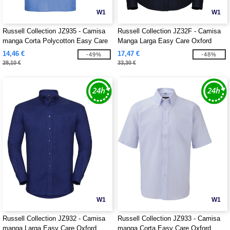
W1
W1
Russell Collection JZ935 - Camisa
Russell Collection JZ32F - Camisa
manga Corta Polycotton Easy Care
Manga Larga Easy Care Oxford
Poplin
14,46 €
17,47 €
-49%
-48%
28,10 €
33,30 €
W1
W1
Russell Collection JZ932 - Camisa
Russell Collection JZ933 - Camisa
manga Larga Easy Care Oxford
manga Corta Easy Care Oxford