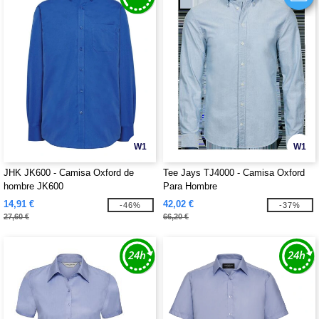
W1
W1
JHK JK600 - Camisa Oxford de
Tee Jays TJ4000 - Camisa Oxford
hombre JK600
Para Hombre
14,91 €
42,02 €
-46%
-37%
27,60 €
66,20 €