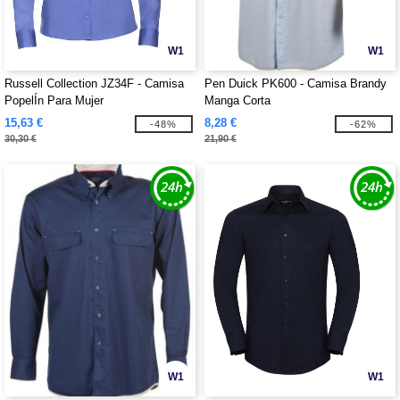
W1
W1
Russell Collection JZ34F - Camisa
Pen Duick PK600 - Camisa Brandy
PopelÍn Para Mujer
Manga Corta
15,63 €
8,28 €
-48%
-62%
30,30 €
21,90 €
W1
W1