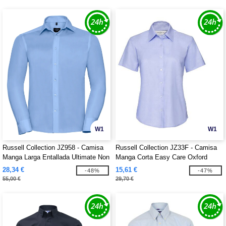
W1
W1
Russell Collection JZ958 - Camisa
Russell Collection JZ33F - Camisa
Manga Larga Entallada Ultimate Non
Manga Corta Easy Care Oxford
Iron
28,34 €
15,61 €
-48%
-47%
55,00 €
29,70 €