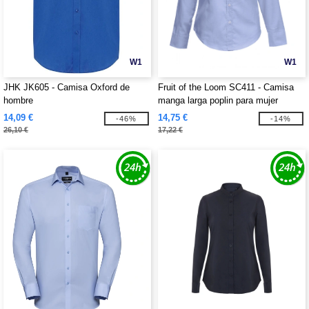
W1
W1
JHK JK605 - Camisa Oxford de
Fruit of the Loom SC411 - Camisa
hombre
manga larga poplin para mujer
14,09 €
14,75 €
-46%
-14%
26,10 €
17,22 €