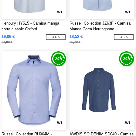
W1
W1
Henbury HY515 - Camisa manga
Russell Collection JZ63F - Camisa
corta classic Oxford
Manga Corta Herringbone
19,06 €
18,52 €
-44%
-48%
34,00 €
35,70 €
W1
W1
Russell Collection RU964M -
AWDIS SO DENIM SD040 - Camisa