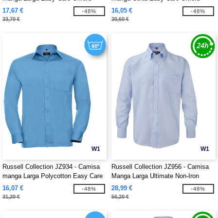
17,67 €
16,05 €
-48%
-48%
33,70 €
30,60 €
W1
W1
Russell Collection JZ934 - Camisa
Russell Collection JZ956 - Camisa
manga Larga Polycotton Easy Care
Manga Larga Ultimate Non-Iron
Poplin
16,07 €
28,99 €
-48%
-48%
31,20 €
56,20 €