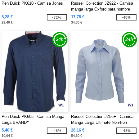
Pen Duick PK610 - Camisa Jones
Russell Collection JZ922 - Camisa
manga larga Oxford para hombre
8,28 €
17,78 €
-72%
-48%
29,40 €
34,30 €
W1
W1
Pen Duick PK605 - Camisa Manga
Russell Collection JZ56F - Camisa
Larga BRANDY
Manga Larga Ultimate Non-Iron
5,40 €
28,16 €
-46%
-48%
10,04 €
54,60 €