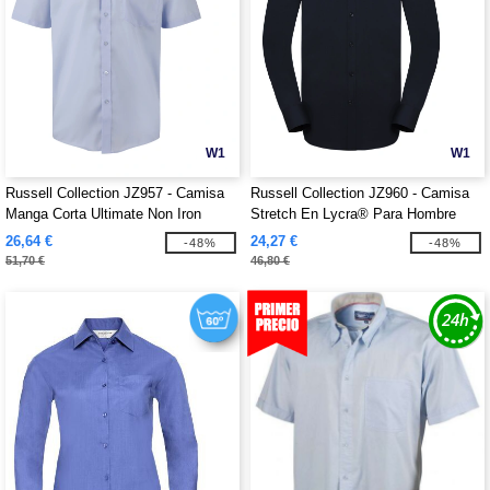
W1
W1
Russell Collection JZ957 - Camisa
Russell Collection JZ960 - Camisa
Manga Corta Ultimate Non Iron
Stretch En Lycra® Para Hombre
26,64 €
24,27 €
-48%
-48%
51,70 €
46,80 €