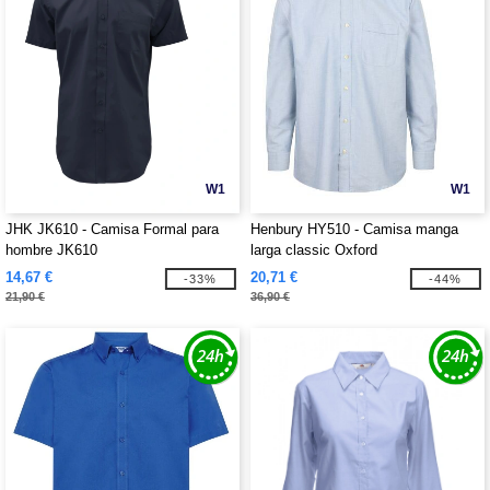
W1
W1
JHK JK610 - Camisa Formal para
Henbury HY510 - Camisa manga
hombre JK610
larga classic Oxford
14,67 €
20,71 €
-33%
-44%
21,90 €
36,90 €