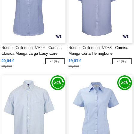
W1
W1
Russell Collection JZ62F - Camisa
Russell Collection JZ963 - Camisa
Clásica Manga Larga Easy Care
Manga Corta Herringbone
Oxford
20,04 €
19,03 €
-48%
-48%
38,70 €
36,70 €