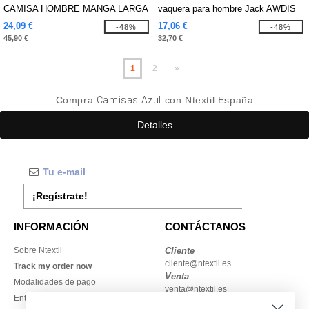
CAMISA HOMBRE MANGA LARGA
vaquera para hombre Jack AWDIS
HERRINGBONE "CONTRAST"
So Denim SD040
24,09 €
17,06 €
-48%
-48%
45,90 €
32,70 €
1
2
»
Compra
Camisas Azul
con Ntextil España
Detalles
¡Regístrate!
INFORMACIÓN
CONTÁCTANOS
Sobre Ntextil
Cliente
cliente@ntextil.es
Track my order now
Venta
Modalidades de pago
venta@ntextil.es
Entrega