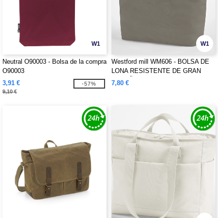
W1
W1
Neutral O90003 - Bolsa de la compra
Westford mill WM606 - BOLSA DE
O90003
LONA RESISTENTE DE GRAN
TAMAÑO
3,91 €
7,80 €
-57%
9,10 €