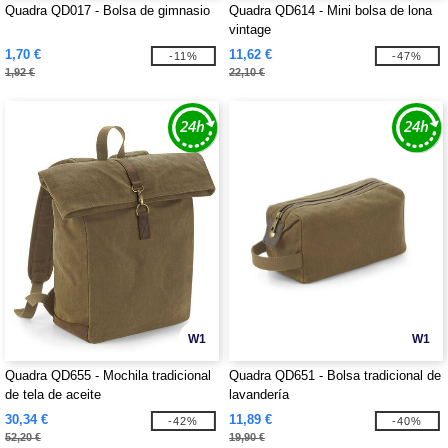
Quadra QD017 - Bolsa de gimnasio
Quadra QD614 - Mini bolsa de lona
vintage
1,70 €
11,62 €
-11%
-47%
1,92 €
22,10 €
W1
W1
Quadra QD655 - Mochila tradicional
Quadra QD651 - Bolsa tradicional de
de tela de aceite
lavandería
30,34 €
11,89 €
-42%
-40%
52,20 €
19,90 €