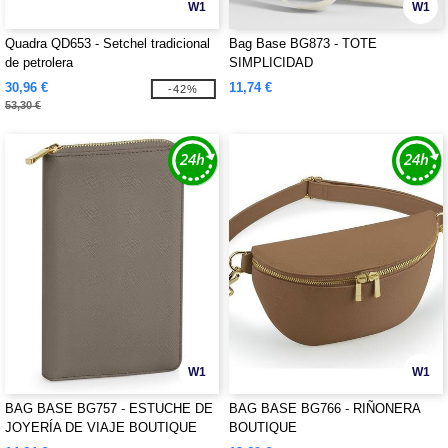
W1
W1
Quadra QD653 - Setchel tradicional
Bag Base BG873 - TOTE
de petrolera
SIMPLICIDAD
30,96 €
11,74 €
-42%
53,30 €
W1
W1
BAG BASE BG757 - ESTUCHE DE
BAG BASE BG766 - RIÑONERA
JOYERÍA DE VIAJE BOUTIQUE
BOUTIQUE