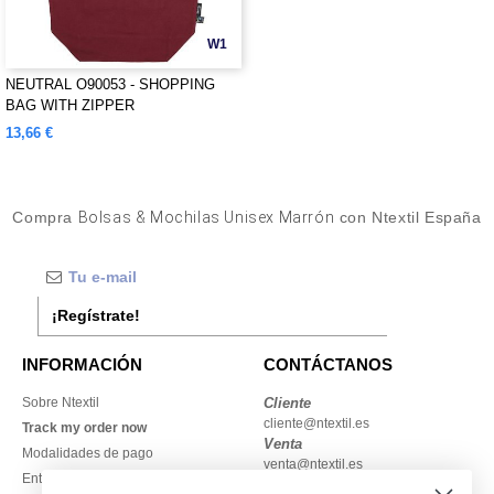
W1
NEUTRAL O90053 - SHOPPING
BAG WITH ZIPPER
13,66 €
Compra
Bolsas & Mochilas Unisex Marrón
con Ntextil España
¡Regístrate!
INFORMACIÓN
CONTÁCTANOS
Sobre Ntextil
Cliente
cliente@ntextil.es
Track my order now
Venta
Modalidades de pago
venta@ntextil.es
Entrega