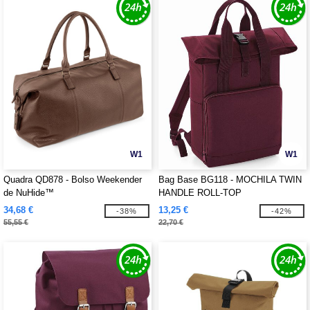
W1
W1
Quadra QD878 - Bolso Weekender
Bag Base BG118 - MOCHILA TWIN
de NuHide™
HANDLE ROLL-TOP
34,68 €
13,25 €
-38%
-42%
55,55 €
22,70 €