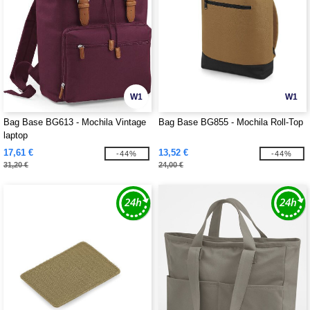
W1
W1
Bag Base BG613 - Mochila Vintage
Bag Base BG855 - Mochila Roll-Top
laptop
17,61 €
13,52 €
-44%
-44%
31,20 €
24,00 €