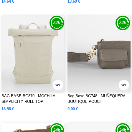
14,64 €
13,69 €
W1
W1
BAG BASE BG870 - MOCHILA
Bag Base BG748 - MUÑEQUERA
SIMPLICITY ROLL TOP
BOUTIQUE POUCH
18,58 €
9,00 €