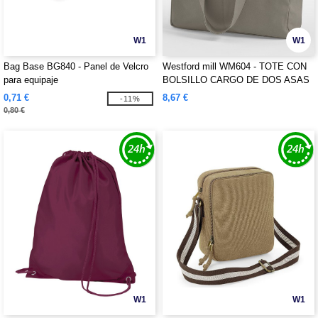
W1
W1
Bag Base BG840 - Panel de Velcro
Westford mill WM604 - TOTE CON
para equipaje
BOLSILLO CARGO DE DOS ASAS
0,71 €
8,67 €
-11%
0,80 €
W1
W1