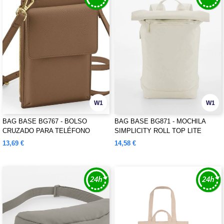
W1
W1
BAG BASE BG767 - BOLSO
BAG BASE BG871 - MOCHILA
CRUZADO PARA TELÉFONO
SIMPLICITY ROLL TOP LITE
BOUTIQUE
13,69 €
14,58 €