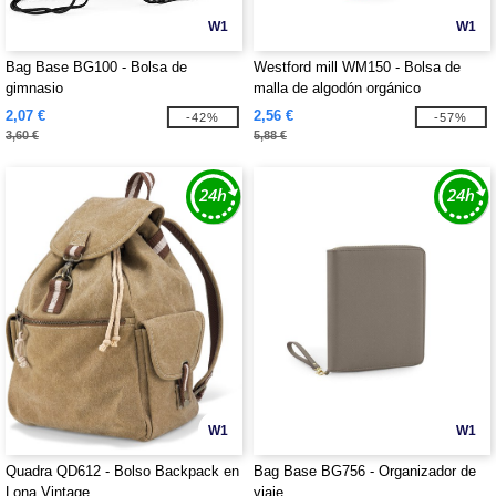
W1
W1
Bag Base BG100 - Bolsa de
Westford mill WM150 - Bolsa de
gimnasio
malla de algodón orgánico
2,07 €
2,56 €
-42%
-57%
3,60 €
5,88 €
W1
W1
Quadra QD612 - Bolso Backpack en
Bag Base BG756 - Organizador de
Lona Vintage
viaje