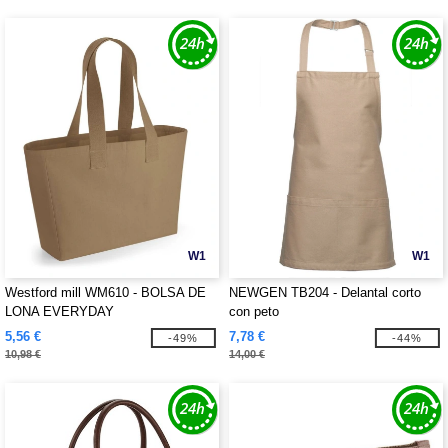
W1
W1
Westford mill WM610 - BOLSA DE
NEWGEN TB204 - Delantal corto
LONA EVERYDAY
con peto
5,56 €
7,78 €
-49%
-44%
10,98 €
14,00 €