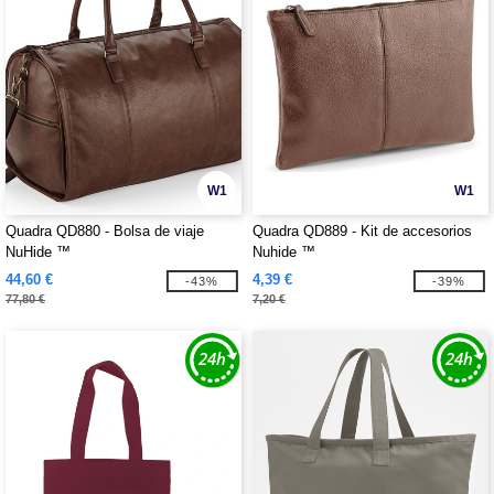
W1
W1
Quadra QD880 - Bolsa de viaje
Quadra QD889 - Kit de accesorios
NuHide ™
Nuhide ™
44,60 €
4,39 €
-43%
-39%
77,80 €
7,20 €