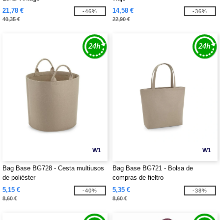
21,78 €
14,58 €
-46%
-36%
40,35 €
22,90 €
W1
W1
Bag Base BG728 - Cesta multiusos
Bag Base BG721 - Bolsa de
de poliéster
compras de fieltro
5,15 €
5,35 €
-40%
-38%
8,60 €
8,60 €