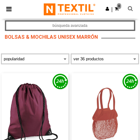
×
App de Ntextil
0
Descargar app
|
¡Mejores precios en app!
búsqueda avanzada
BOLSAS & MOCHILAS UNISEX MARRÓN