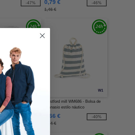
0,79 €
-47%
-46%
1,46 €
W1
W1
ll WM260 - Bolsa
Westford mill WM686 - Bolsa de
remium
gimnasio estilo náutico
4,66 €
-53%
-40%
7,74 €