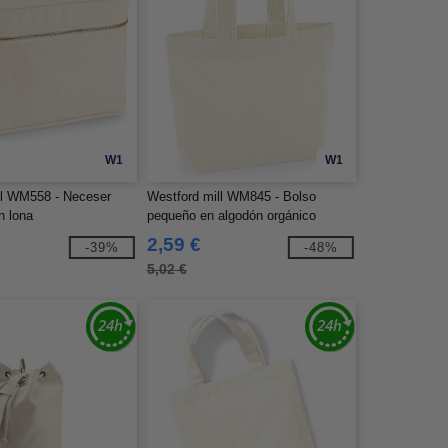
W1
W1
ll WM558 - Neceser
Westford mill WM845 - Bolso
n lona
pequeño en algodón orgánico
2,59 €
-39%
-48%
5,02 €