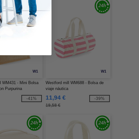
W1
W1
ll WM431 - Mini Bolsa
Westford mill WM688 - Bolsa de
on Purpurina
viaje náutica
11,94 €
-41%
-39%
19,58 €