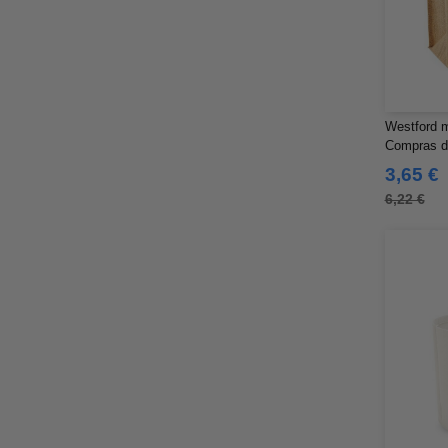
Westford m
Compras de 
3,65 €
6,22 €