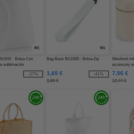
W1
W1
BG915 - Bolsa Con
Bag Base BG1000 - Bolsa-Zip
Westford mi
a sublimación
accessory e
1,65 €
7,56 €
-27%
-41%
2,80 €
12,44 €