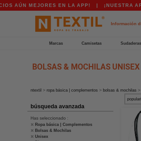
 MEJORES EN LA APP!
|
¡NUESTRA APP YA EST
Información d
Marcas
Camisetas
Sudadera
BOLSAS & MOCHILAS UNISEX
>
>
ntextil
ropa básica | complementos
bolsas & mochilas
búsqueda avanzada
Has seleccionado :
Ropa básica | Complementos
Bolsas & Mochilas
Unisex