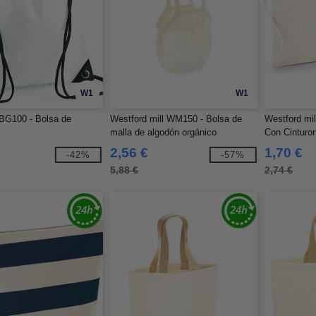
W1
W1
BG100 - Bolsa de
Westford mill WM150 - Bolsa de
Westford mi
malla de algodón orgánico
Con Cinturo
2,56 €
1,70 €
-42%
-57%
5,88 €
2,74 €