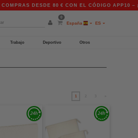
 DESDE 80 € CON EL CÓDIGO APP10 – ¡PRECIOS
0
España
ES
Trabajo
Deportivo
Otros
1
2
3
»