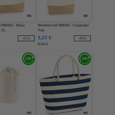
W1
W1
ll WM452 - Bolsa
Westford mill WM450 - Comprador
e XL
Yute
3,27 €
-41%
-40%
5,42 €
W1
W1