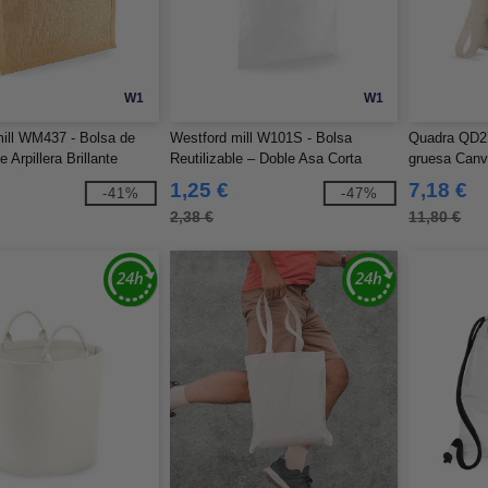
W1
W1
ill WM437 - Bolsa de
Westford mill W101S - Bolsa
Quadra QD27
Arpillera Brillante
Reutilizable – Doble Asa Corta
gruesa Can
1,25 €
7,18 €
-41%
-47%
2,38 €
11,80 €