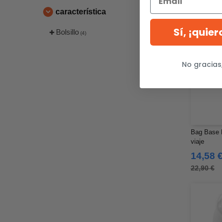
característica
Sí, ¡quie
Bolsillo
(4)
No gracias
Bag Base 
viaje
14,58 
22,90 €