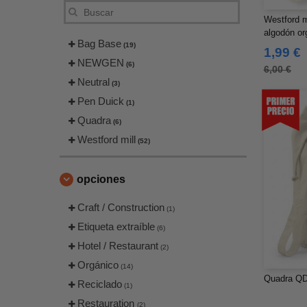
Westford m
algodón or
Bag Base
(19)
1,99 €
NEWGEN
(6)
6,00 €
Neutral
(3)
Pen Duick
(1)
Quadra
(6)
Westford mill
(52)
opciones
Craft / Construction
(1)
Etiqueta extraíble
(6)
Hotel / Restaurant
(2)
Orgánico
(14)
Quadra QD
Reciclado
(1)
Restauration
(2)