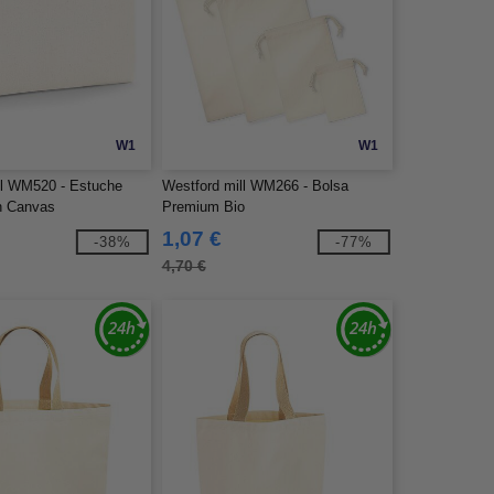
W1
W1
ll WM520 - Estuche
Westford mill WM266 - Bolsa
n Canvas
Premium Bio
1,07 €
-38%
-77%
4,70 €