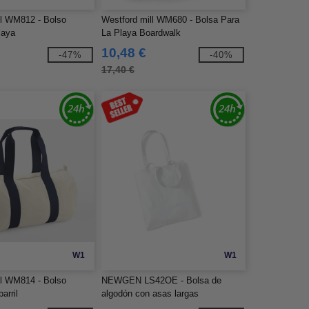
ll WM812 - Bolso
Westford mill WM680 - Bolsa Para
laya
La Playa Boardwalk
10,48 €
-47%
-40%
17,40 €
W1
W1
ll WM814 - Bolso
NEWGEN LS42OE - Bolsa de
barril
algodón con asas largas