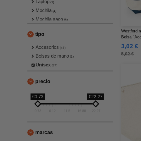
Laptop
(1)
Mochila
(4)
Mochila saco
(8)
Otros
(11)
Westford m
tipo
Riñoneras
Bolsa "Ac
(1)
3,02 €
Accesorios
(45)
5,02 €
Bolsas de mano
(1)
Unisex
(87)
precio
€0.73
€22.27
0.73
6.12
11.5
16.88
22.27
marcas