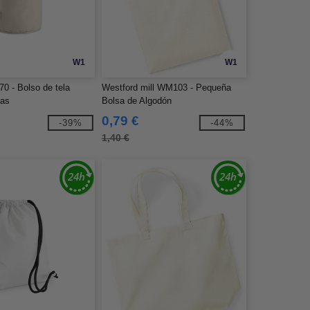
W1
W1
0 - Bolso de tela
Westford mill WM103 - Pequeña
vas
Bolsa de Algodón
0,79 €
-39%
-44%
1,40 €