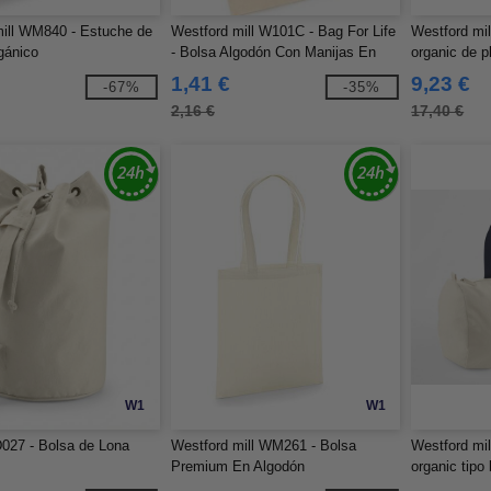
ill WM840 - Estuche de
Westford mill W101C - Bag For Life
Westford mi
gánico
- Bolsa Algodón Con Manijas En
organic de p
Contraste
1,41 €
9,23 €
-67%
-35%
2,16 €
17,40 €
W1
W1
027 - Bolsa de Lona
Westford mill WM261 - Bolsa
Westford mi
Premium En Algodón
organic tipo 