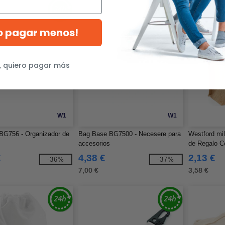
ro pagar menos!
, quiero pagar más
W1
W1
BG756 - Organizador de
Bag Base BG7500 - Necesere para
Westford mi
accesorios
de Regalo C
€
4,38 €
2,13 €
-36%
-37%
7,00 €
3,58 €