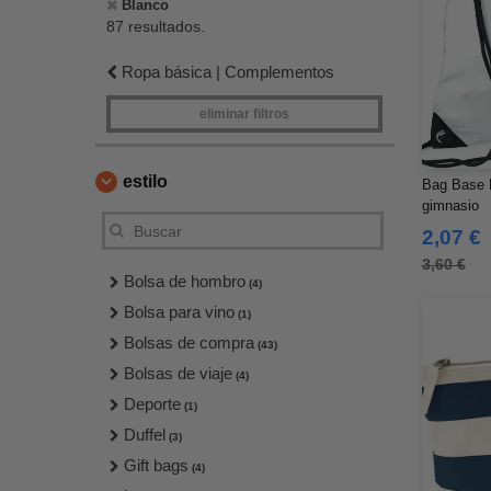
Blanco
87 resultados.
Ropa básica | Complementos
eliminar filtros
estilo
Bag Base 
gimnasio
2,07 €
3,60 €
Bolsa de hombro
(4)
Bolsa para vino
(1)
Bolsas de compra
(43)
Bolsas de viaje
(4)
Deporte
(1)
Duffel
(3)
Gift bags
(4)