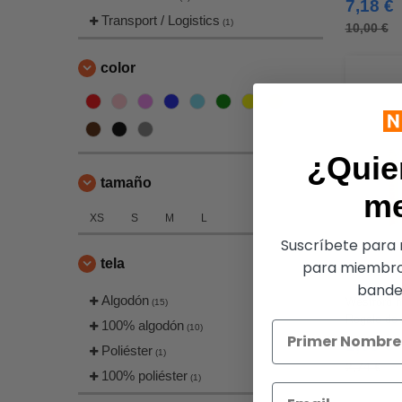
7,18 €
Transport / Logistics
(1)
10,00 €
color
¿Quie
tamaño
m
XS
S
M
L
Suscríbete para r
tela
para miembro
bandej
Algodón
Westford m
(15)
Regalo de 
100% algodón
(10)
1,63 €
Poliéster
(1)
2,74 €
100% poliéster
(1)