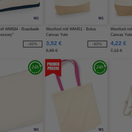
W1
W1
ill WM684 - Boardwalk
Westford mill WM451 - Bolsa
Westford mi
cessory"
Canvas Yute
Canvas Yut
3,52 €
4,22 €
-40%
-40%
5,88 €
7,12 €
W1
W1