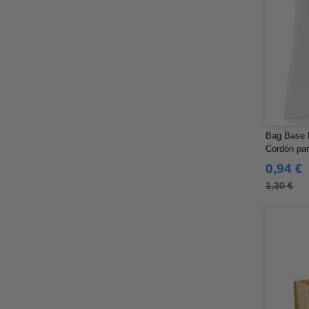
Bag Base 
Cordón par
0,94 €
1,30 €