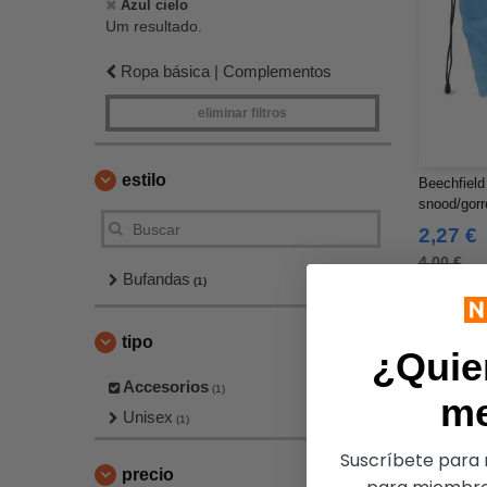
Azul cielo
Um resultado.
Ropa básica | Complementos
eliminar filtros
estilo
Beechfiel
snood/gor
2,27 €
4,00 €
Bufandas
(1)
tipo
¿Quie
Accesorios
(1)
m
Unisex
(1)
Suscríbete para r
precio