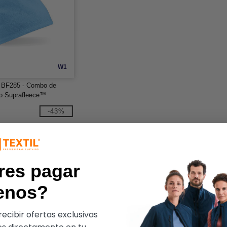
W1
d BF285 - Combo de
ro Suprafleece™
-43%
res pagar
enos?
ecibir ofertas exclusivas