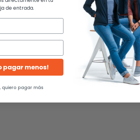
s directamente en tu
a de entrada.
ro pagar menos!
, quiero pagar más