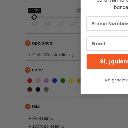
para miembro
bandej
€2.27
€2.27
2.27
2.27
2.27
2.27
2.27
opciones
Craft / Construction
(1)
Sí, ¡quie
color
No gracias
tela
Poliéster
(1)
100% poliéster
(1)