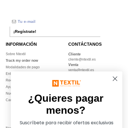
¡Regístrate!
INFORMACIÓN
CONTÁCTANOS
Sobre Ntextil
Cliente
cliente@ntextil.es
Track my order now
Venta
Modalidades de pago
venta@ntextil.es
Entrega
Reembolsos / devoluciones
930 410 200
Ayuda & FAQs
Lunes – jueves: 10:00–13:00 y
Nuestros compromisos
14:00–17:30
¿Quieres pagar
Camisetas locales al por mayor
Viernes: 10:00–14:00
menos?
Suscríbete para recibir ofertas exclusivas