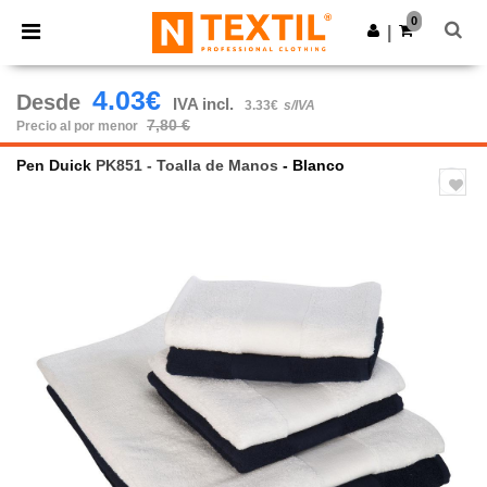
×
App de Ntextil
0
Descargar app
|
¡Mejores precios en app!
4.03€
Desde
IVA incl.
3.33€
s/IVA
7,80 €
Precio al por menor
Pen Duick
PK851 - Toalla de Manos
- Blanco
Previous
Next