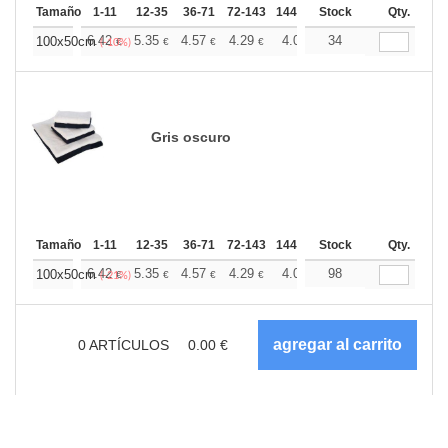
Tamaño
1-11
12-35
36-71
72-143
144-287
Stock
288 +
Más
Qty.
+
6.42
5.35
4.57
4.29
4.07
34
4.03
100x50cm
€
€
€
€
€
€
(-10%)
Gris oscuro
Tamaño
1-11
12-35
36-71
72-143
144-287
Stock
288 +
Más
Qty.
+
6.42
5.35
4.57
4.29
4.07
98
4.03
100x50cm
€
€
€
€
€
€
(-21%)
0
ARTÍCULOS
0.00
€