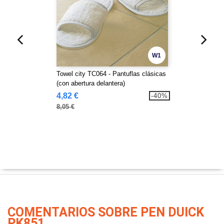
W1
Towel city TC064 - Pantuflas clásicas
(con abertura delantera)
4,82 €
-40%
8,05 €
COMENTARIOS SOBRE PEN DUICK
PK851