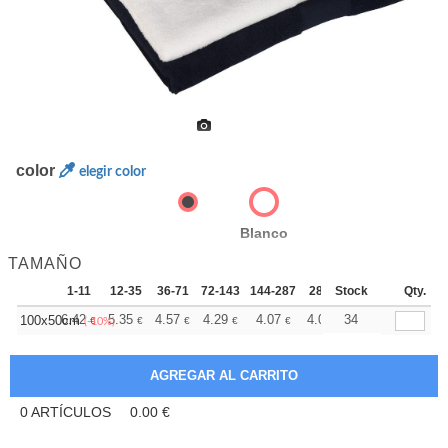
color
elegir color
Blanco
TAMAÑO
1-11
12-35
36-71
72-143
144-287
288 +
Stock
Más
Qty.
+
6.42
5.35
4.57
4.29
4.07
4.03
34
100x50cm
€
€
€
€
€
€
(-10%)
0
ARTÍCULOS
0.00
€